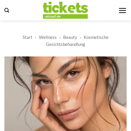
Zum
Inhalt
springen
Start
»
Wellness
»
Beauty
»
Kosmetische
Gesichtsbehandlung