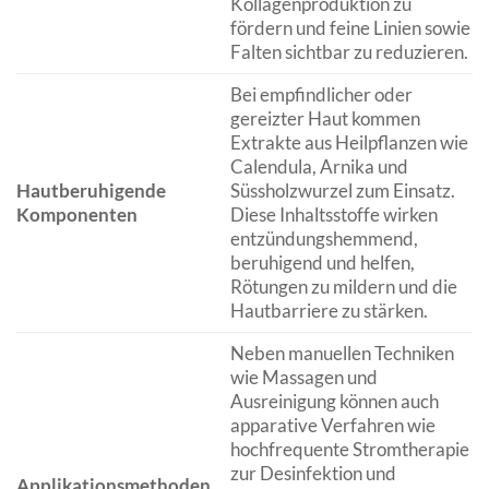
Kollagenproduktion zu
fördern und feine Linien sowie
Falten sichtbar zu reduzieren.
Bei empfindlicher oder
gereizter Haut kommen
Extrakte aus Heilpflanzen wie
Calendula, Arnika und
Hautberuhigende
Süssholzwurzel zum Einsatz.
Komponenten
Diese Inhaltsstoffe wirken
entzündungshemmend,
beruhigend und helfen,
Rötungen zu mildern und die
Hautbarriere zu stärken.
Neben manuellen Techniken
wie Massagen und
Ausreinigung können auch
apparative Verfahren wie
hochfrequente Stromtherapie
zur Desinfektion und
Applikationsmethoden