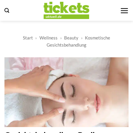
Zum
Inhalt
springen
Start
»
Wellness
»
Beauty
»
Kosmetische
Gesichtsbehandlung