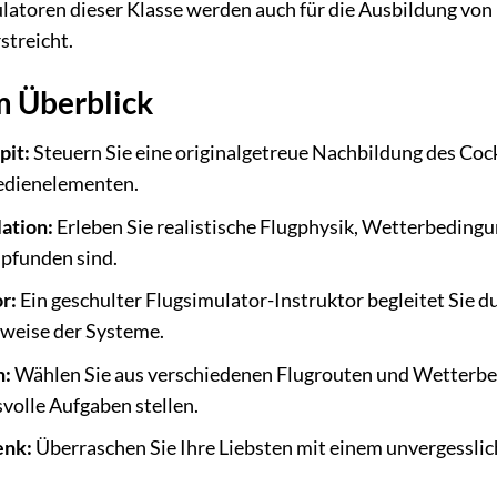
latoren dieser Klasse werden auch für die Ausbildung von 
streicht.
im Überblick
pit:
Steuern Sie eine originalgetreue Nachbildung des Coc
edienelementen.
ation:
Erleben Sie realistische Flugphysik, Wetterbeding
pfunden sind.
r:
Ein geschulter Flugsimulator-Instruktor begleitet Sie d
sweise der Systeme.
n:
Wählen Sie aus verschiedenen Flugrouten und Wetterbed
volle Aufgaben stellen.
enk:
Überraschen Sie Ihre Liebsten mit einem unvergesslic