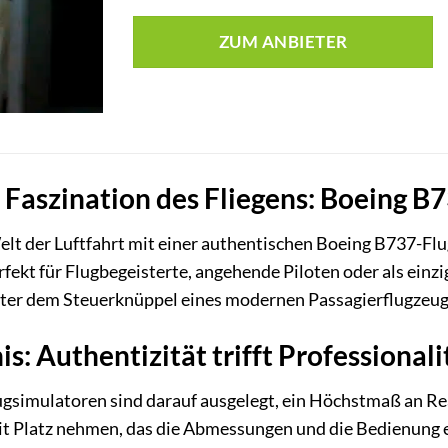
ZUM ANBIETER
e Faszination des Fliegens: Boeing B
Welt der Luftfahrt mit einer authentischen Boeing B737-Flu
rfekt für Flugbegeisterte, angehende Piloten oder als einz
ter dem Steuerknüppel eines modernen Passagierflugzeugs
s: Authentizität trifft Professionali
gsimulatoren sind darauf ausgelegt, ein Höchstmaß an Rea
it Platz nehmen, das die Abmessungen und die Bedienung e