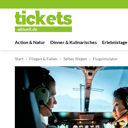
Zum
Inhalt
springen
Action & Natur
Dinner & Kulinarisches
Erlebnistage
Start
»
Fliegen & Fallen
»
Selber fliegen
»
Flugsimulator