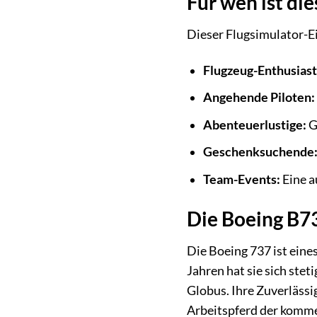
Für wen ist die
Dieser Flugsimulator-Eins
Flugzeug-Enthusiast
Angehende Piloten:
Abenteuerlustige:
Ge
Geschenksuchende
Team-Events:
Eine a
Die Boeing B73
Die Boeing 737 ist eine
Jahren hat sie sich stet
Globus. Ihre Zuverlässig
Arbeitspferd der komme