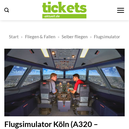
Zum
Inhalt
springen
Start
»
Fliegen & Fallen
»
Selber fliegen
»
Flugsimulator
Flugsimulator Köln (A320 –