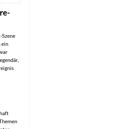
re-
k-Szene
 ein
 war
legendär,
reignis
haft
e Themen