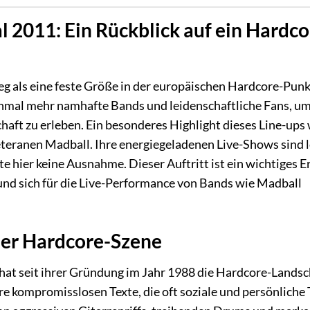
 2011: Ein Rückblick auf ein Hardco
weg als eine feste Größe in der europäischen Hardcore-Pun
einmal mehr namhafte Bands und leidenschaftliche Fans, um
ft zu erleben. Ein besonderes Highlight dieses Line-ups
eteranen Madball. Ihre energiegeladenen Live-Shows sind 
te hier keine Ausnahme. Dieser Auftritt ist ein wichtiges E
 und sich für die Live-Performance von Bands wie Madball
der Hardcore-Szene
hat seit ihrer Gründung im Jahr 1988 die Hardcore-Landsc
hre kompromisslosen Texte, die oft soziale und persönlich