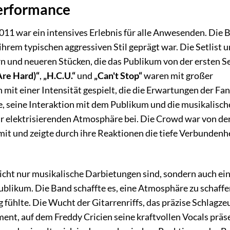
Performance
011 war ein intensives Erlebnis für alle Anwesenden. Die 
ihrem typischen aggressiven Stil geprägt war. Die Setlist 
rn und neueren Stücken, die das Publikum von der ersten 
Are Hard)“
,
„H.C.U.“
und
„Can't Stop“
waren mit großer
it einer Intensität gespielt, die die Erwartungen der Fans
e, seine Interaktion mit dem Publikum und die musikalisch
r elektrisierenden Atmosphäre bei. Die Crowd war von der
mit und zeigte durch ihre Reaktionen die tiefe Verbundenhe
e nicht nur musikalische Darbietungen sind, sondern auch e
ikum. Die Band schaffte es, eine Atmosphäre zu schaffen
g fühlte. Die Wucht der Gitarrenriffs, das präzise Schlagze
nt, auf dem Freddy Cricien seine kraftvollen Vocals präse