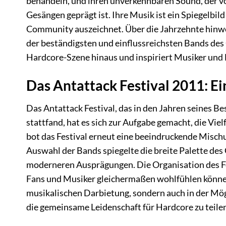
behandeln, und ihren unverkennbaren Sound, der v
Gesängen geprägt ist. Ihre Musik ist ein Spiegelbi
Community auszeichnet. Über die Jahrzehnte hinwe
der beständigsten und einflussreichsten Bands des 
Hardcore-Szene hinaus und inspiriert Musiker und 
Das Antattack Festival 2011: E
Das Antattack Festival, das in den Jahren seines B
stattfand, hat es sich zur Aufgabe gemacht, die Vie
bot das Festival erneut eine beeindruckende Misch
Auswahl der Bands spiegelte die breite Palette des
moderneren Ausprägungen. Die Organisation des Fest
Fans und Musiker gleichermaßen wohlfühlen können. 
musikalischen Darbietung, sondern auch in der Mög
die gemeinsame Leidenschaft für Hardcore zu teile