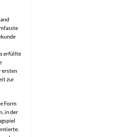
Band
umfasste
Sekunde
 erfüllte
e
 ersten
it zur
ine Form
, in der
ugspiel
ntierte.