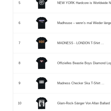
NEW YORK Hardcore is Worldwide NY
5
Madhouse – wenn’s mal Wieder länger 
6
MADNESS - LONDON T-Shirt ...
7
Offizielles Beastie Boys Diamond Logo
8
Madness Checker Ska T-Shirt ...
9
Glam-Rock-Sänger Von Allan Ballard T
10