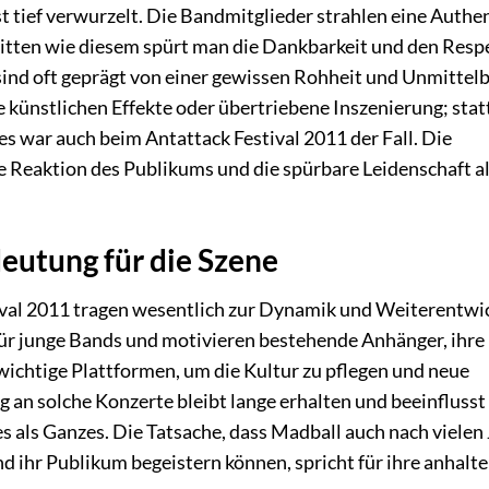
 tief verwurzelt. Die Bandmitglieder strahlen eine Authen
ritten wie diesem spürt man die Dankbarkeit und den Respe
ind oft geprägt von einer gewissen Rohheit und Unmittelb
ne künstlichen Effekte oder übertriebene Inszenierung; sta
es war auch beim Antattack Festival 2011 der Fall. Die
 Reaktion des Publikums und die spürbare Leidenschaft al
eutung für die Szene
tival 2011 tragen wesentlich zur Dynamik und Weiterentwi
 für junge Bands und motivieren bestehende Anhänger, ihre
 wichtige Plattformen, um die Kultur zu pflegen und neue
an solche Konzerte bleibt lange erhalten und beeinflusst
als Ganzes. Die Tatsache, dass Madball auch nach vielen
d ihr Publikum begeistern können, spricht für ihre anhalt