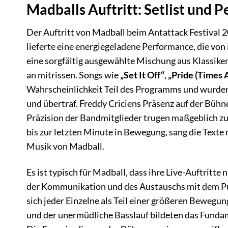
Madballs Auftritt: Setlist und 
Der Auftritt von Madball beim Antattack Festival 2
lieferte eine energiegeladene Performance, die von 
eine sorgfältig ausgewählte Mischung aus Klassike
an mitrissen. Songs wie
„Set It Off“
,
„Pride (Times 
Wahrscheinlichkeit Teil des Programms und wurden m
und übertraf. Freddy Criciens Präsenz auf der Bühn
Präzision der Bandmitglieder trugen maßgeblich zu
bis zur letzten Minute in Bewegung, sang die Texte 
Musik von Madball.
Es ist typisch für Madball, dass ihre Live-Auftritt
der Kommunikation und des Austauschs mit dem Publ
sich jeder Einzelne als Teil einer größeren Bewegun
und der unermüdliche Basslauf bildeten das Fundame