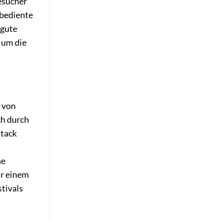
Besucher
 bediente
 gute
 um die
 von
ch durch
ttack
he
ur einem
stivals