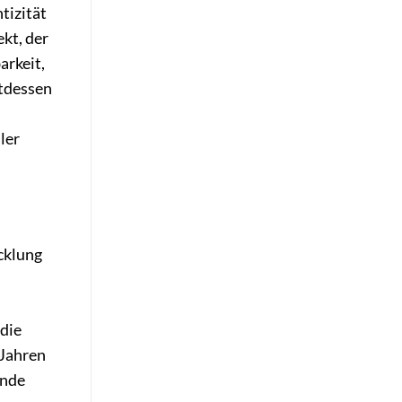
tizität
kt, der
arkeit,
ttdessen
ler
cklung
 die
 Jahren
ende