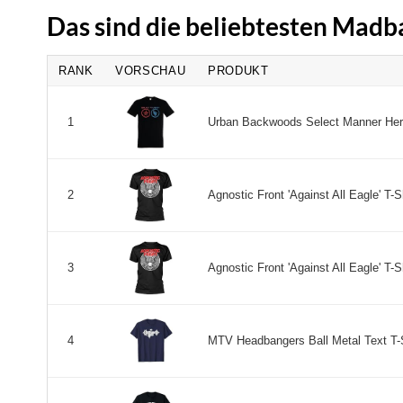
Das sind die beliebtesten Madba
RANK
VORSCHAU
PRODUKT
Urban Backwoods Select Manner Herr
1
Agnostic Front 'Against All Eagle' T-Sh
2
Agnostic Front 'Against All Eagle' T-S
3
MTV Headbangers Ball Metal Text T-Sh
4