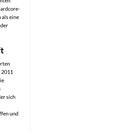
anten
Hardcore-
als eine
 der
ft
Orten
r 2011
ie
u
er sich
ffen und