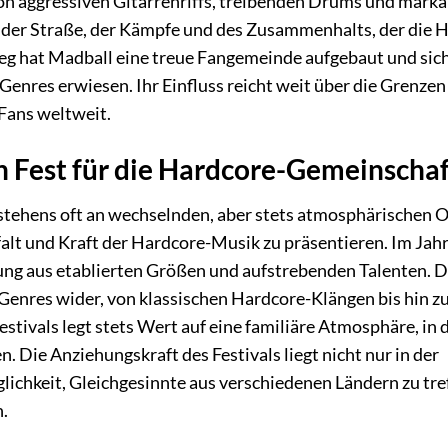
on aggressiven Gitarrenriffs, treibenden Drums und mark
ld der Straße, der Kämpfe und des Zusammenhalts, der die 
g hat Madball eine treue Fangemeinde aufgebaut und sich 
Genres erwiesen. Ihr Einfluss reicht weit über die Grenzen
Fans weltweit.
in Fest für die Hardcore-Gemeinscha
estehens oft an wechselnden, aber stets atmosphärischen 
lfalt und Kraft der Hardcore-Musik zu präsentieren. Im Jah
ung aus etablierten Größen und aufstrebenden Talenten. D
 Genres wider, von klassischen Hardcore-Klängen bis hin z
ivals legt stets Wert auf eine familiäre Atmosphäre, in d
Die Anziehungskraft des Festivals liegt nicht nur in der
lichkeit, Gleichgesinnte aus verschiedenen Ländern zu tre
n.