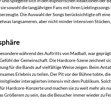
ar und spiegelte sich in den euphorischen Reaktionen der 
 sie sowohl die langjährigen Fans mit ihren Lieblingssongs
erzeugte. Die Auswahl der Songs berücksichtigte oft eine
etwas langsameren, aber nicht minder intensiven Stücken,
sphäre
besondere während des Auftritts von Madball, war geprägt
 Gefühl der Gemeinschaft. Die Hardcore-Szene zeichnet si
tzung für die Bands auf vielfältige Weise zeigen. Beim Anta
ames Erlebnis zu teilen. Der Pit vor der Bühne tobte, die
mitglieder interagierten intensiv mit dem Publikum. Solc
für Hardcore-Konzerte und machen sie zu weit mehr als n
was Größerem zu sein, das die Besucher immer wieder zu Fe