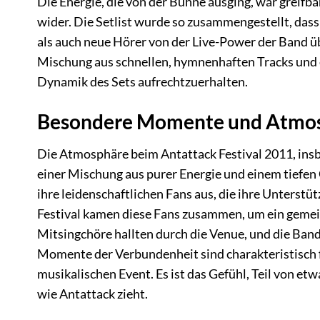
Die Energie, die von der Bühne ausging, war greifb
wider. Die Setlist wurde so zusammengestellt, dass
als auch neue Hörer von der Live-Power der Band üb
Mischung aus schnellen, hymnenhaften Tracks und 
Dynamik des Sets aufrechtzuerhalten.
Besondere Momente und Atmo
Die Atmosphäre beim Antattack Festival 2011, ins
einer Mischung aus purer Energie und einem tiefen
ihre leidenschaftlichen Fans aus, die ihre Unterstü
Festival kamen diese Fans zusammen, um ein gemeins
Mitsingchöre hallten durch die Venue, und die Band
Momente der Verbundenheit sind charakteristisch 
musikalischen Event. Es ist das Gefühl, Teil von et
wie Antattack zieht.