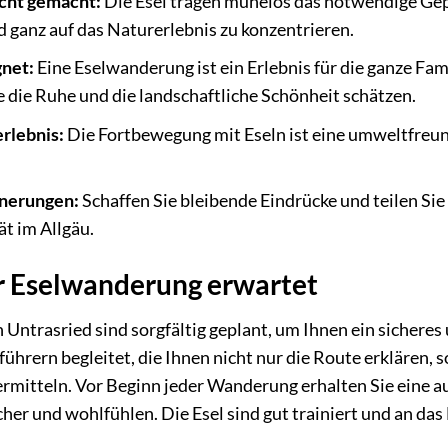
cht gemacht:
Die Esel tragen mühelos das notwendige Gepäc
nd ganz auf das Naturerlebnis zu konzentrieren.
gnet:
Eine Eselwanderung ist ein Erlebnis für die ganze Fami
die Ruhe und die landschaftliche Schönheit schätzen.
rlebnis:
Die Fortbewegung mit Eseln ist eine umweltfreun
nnerungen:
Schaffen Sie bleibende Eindrücke und teilen Si
ät im Allgäu.
er Eselwanderung erwartet
Untrasried sind sorgfältig geplant, um Ihnen ein sicheres 
hrern begleitet, die Ihnen nicht nur die Route erklären, 
mitteln. Vor Beginn jeder Wanderung erhalten Sie eine a
sicher und wohlfühlen. Die Esel sind gut trainiert und an 