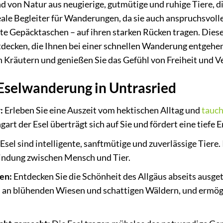
d von Natur aus neugierige, gutmütige und ruhige Tiere, 
deale Begleiter für Wanderungen, da sie auch anspruchsvol
rte Gepäcktaschen – auf ihren starken Rücken tragen. Dies
tdecken, die Ihnen bei einer schnellen Wanderung entgehe
n Kräutern und genießen Sie das Gefühl von Freiheit und V
 Eselwanderung in Untrasried
:
Erleben Sie eine Auszeit vom hektischen Alltag und
tauc
art der Esel überträgt sich auf Sie und fördert eine tiefe
Esel sind intelligente, sanftmütige und zuverlässige Tiere
indung zwischen Mensch und Tier.
en:
Entdecken Sie die Schönheit des Allgäus abseits ausgetr
 an blühenden Wiesen und schattigen Wäldern, und ermöglic