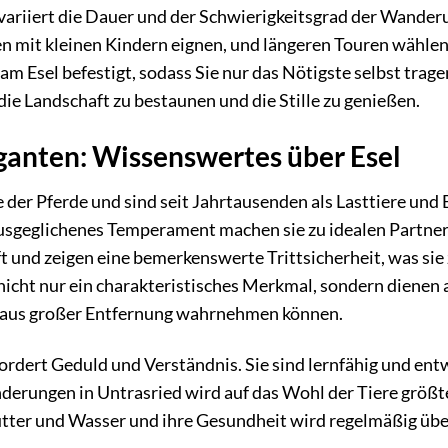
variiert die Dauer und der Schwierigkeitsgrad der Wander
lien mit kleinen Kindern eignen, und längeren Touren wähl
m Esel befestigt, sodass Sie nur das Nötigste selbst tra
die Landschaft zu bestaunen und die Stille zu genießen.
ganten: Wissenswertes über Esel
e der Pferde und sind seit Jahrtausenden als Lasttiere und
ausgeglichenes Temperament machen sie zu idealen Partner
t und zeigen eine bemerkenswerte Trittsicherheit, was sie
 nicht nur ein charakteristisches Merkmal, sondern diene
 aus großer Entfernung wahrnehmen können.
fordert Geduld und Verständnis. Sie sind lernfähig und ent
derungen in Untrasried wird auf das Wohl der Tiere größte
utter und Wasser und ihre Gesundheit wird regelmäßig üb