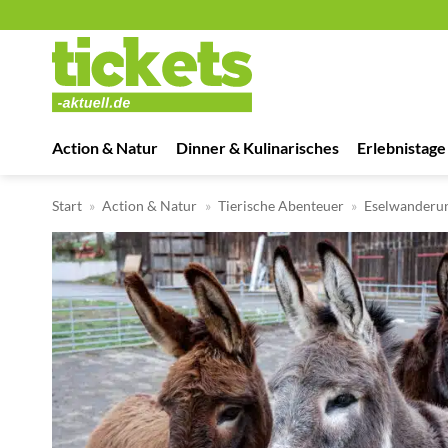
Zum
Inhalt
springen
Action & Natur
Dinner & Kulinarisches
Erlebnistage
Start
»
Action & Natur
»
Tierische Abenteuer
»
Eselwanderu