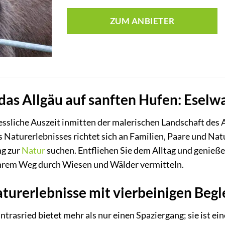
ZUM ANBIETER
das Allgäu auf sanften Hufen: Eselw
essliche Auszeit inmitten der malerischen Landschaft des A
 Naturerlebnisses richtet sich an Familien, Paare und Nat
ng zur
Natur
suchen. Entfliehen Sie dem Alltag und genieße
Ihrem Weg durch Wiesen und Wälder vermitteln.
aturerlebnisse mit vierbeinigen Begl
trasried bietet mehr als nur einen Spaziergang; sie ist ei