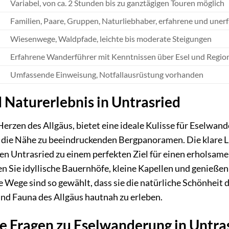
Variabel, von ca. 2 Stunden bis zu ganztägigen Touren möglich
Familien, Paare, Gruppen, Naturliebhaber, erfahrene und une
Wiesenwege, Waldpfade, leichte bis moderate Steigungen
Erfahrene Wanderführer mit Kenntnissen über Esel und Regio
Umfassende Einweisung, Notfallausrüstung vorhanden
Naturerlebnis in Untrasried
Herzen des Allgäus, bietet eine ideale Kulisse für Eselwand
 die Nähe zu beeindruckenden Bergpanoramen. Die klare Luf
n Untrasried zu einem perfekten Ziel für einen erholsamen
 Sie idyllische Bauernhöfe, kleine Kapellen und genieße
ie Wege sind so gewählt, dass sie die natürliche Schönhei
und Fauna des Allgäus hautnah zu erleben.
te Fragen zu Eselwanderung in Untra