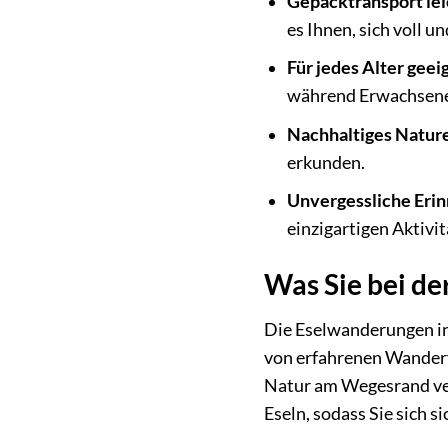
Gepäcktransport lei
es Ihnen, sich voll u
Für jedes Alter geei
während Erwachsene 
Nachhaltiges Nature
erkunden.
Unvergessliche Eri
einzigartigen Aktivit
Was Sie bei d
Die Eselwanderungen in 
von erfahrenen Wanderfü
Natur am Wegesrand ver
Eseln, sodass Sie sich 