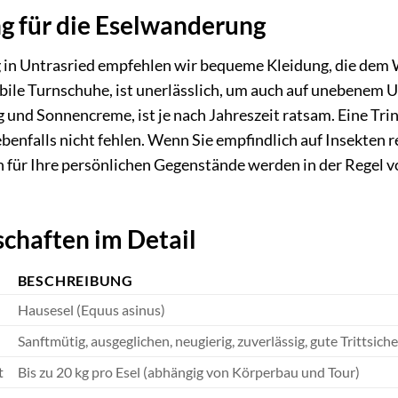
g für die Eselwanderung
 in Untrasried empfehlen wir bequeme Kleidung, die dem W
ile Turnschuhe, ist unerlässlich, um auch auf unebenem U
und Sonnencreme, ist je nach Jahreszeit ratsam. Eine Trink
benfalls nicht fehlen. Wenn Sie empfindlich auf Insekten r
 für Ihre persönlichen Gegenstände werden in der Regel v
chaften im Detail
BESCHREIBUNG
Hausesel (Equus asinus)
Sanftmütig, ausgeglichen, neugierig, zuverlässig, gute Trittsiche
t
Bis zu 20 kg pro Esel (abhängig von Körperbau und Tour)