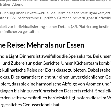
frühen Abend.
Buchung über Tickets-Aktuell.de. Termine nach Verfügbarkeit, oft
ster zu Wunschtermine zu prüfen. Gutscheine verfügbar für flexib
keit zur Individualisierung kleiner Details (z.B. Platzierung best
rsönlicher zu gestalten.
he Reise: Mehr als nur Essen
dle Light Dinners ist zweifellos die Speisekarte. Bei uns
hl und Zubereitung der Gerichte. Unser Küchenteam kombi
 kulinarische Reise der Extraklasse zu bieten. Dabei stehe
okus. Dies garantiert nicht nur einen unvergleichlichen G
piert, dass sie eine harmonische Abfolge von Aromen und T
gängen bis hin zu verführerischen Desserts reicht. Spezie
erden selbstverständlich berücksichtigt, sofern diese im V
ergessliches Genusserlebnis hat.