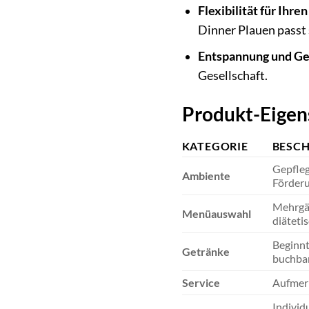
Flexibilität für Ihren
Dinner Plauen passt 
Entspannung und Ge
Gesellschaft.
Produkt-Eigen
KATEGORIE
BESC
Gepfleg
Ambiente
Förderu
Mehrgän
Menüauswahl
diäteti
Beginnt
Getränke
buchbar
Service
Aufmerk
Individ