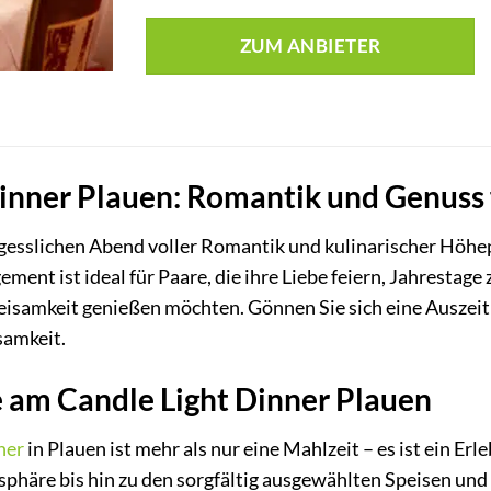
ZUM ANBIETER
Dinner Plauen: Romantik und Genus
rgesslichen Abend voller Romantik und kulinarischer Höh
ement ist ideal für Paare, die ihre Liebe feiern, Jahresta
eisamkeit genießen möchten. Gönnen Sie sich eine Auszei
samkeit.
 am Candle Light Dinner Plauen
ner
in Plauen ist mehr als nur eine Mahlzeit – es ist ein Erle
häre bis hin zu den sorgfältig ausgewählten Speisen und 