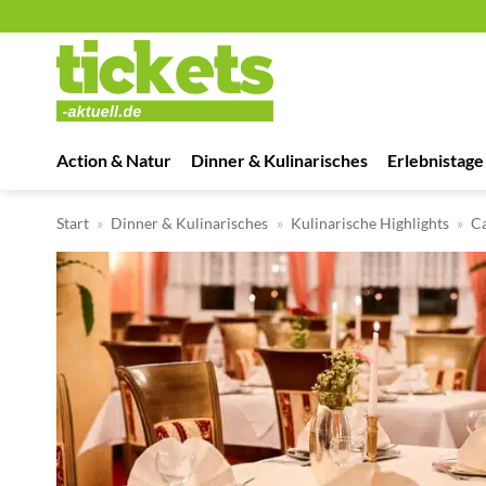
Zum
Inhalt
springen
Action & Natur
Dinner & Kulinarisches
Erlebnistage
Start
»
Dinner & Kulinarisches
»
Kulinarische Highlights
»
Ca