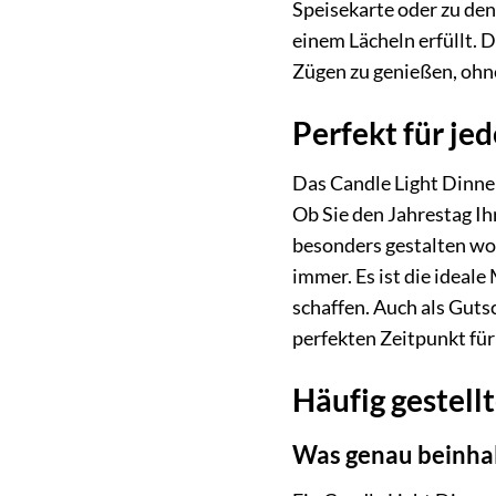
Speisekarte oder zu de
einem Lächeln erfüllt. 
Zügen zu genießen, ohn
Perfekt für je
Das Candle Light Dinner 
Ob Sie den Jahrestag I
besonders gestalten wol
immer. Es ist die ideal
schaffen. Auch als Guts
perfekten Zeitpunkt für
Häufig gestell
Was genau beinhalt