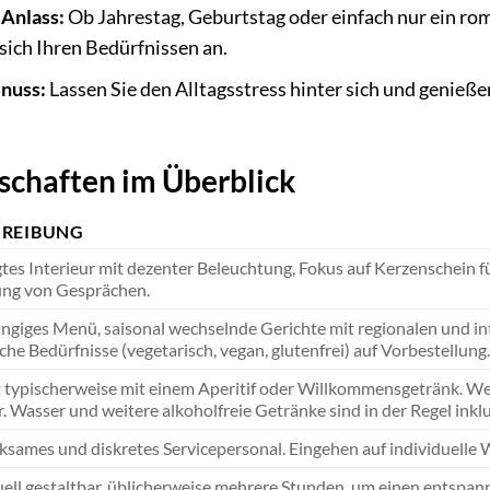
 Anlass:
Ob Jahrestag, Geburtstag oder einfach nur ein rom
sich Ihren Bedürfnissen an.
nuss:
Lassen Sie den Alltagsstress hinter sich und genie
schaften im Überblick
HREIBUNG
tes Interieur mit dezenter Beleuchtung, Fokus auf Kerzenschein 
ng von Gesprächen.
giges Menü, saisonal wechselnde Gerichte mit regionalen und int
sche Bedürfnisse (vegetarisch, vegan, glutenfrei) auf Vorbestellung.
 typischerweise mit einem Aperitif oder Willkommensgetränk. We
. Wasser und weitere alkoholfreie Getränke sind in der Regel inklu
sames und diskretes Servicepersonal. Eingehen auf individuell
uell gestaltbar, üblicherweise mehrere Stunden, um einen entspan