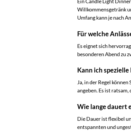
Ein Candle Light Dinner
Willkommensgetränk und
Umfang kann je nach Anb
Für welche Anlässe
Es eignet sich hervorra
besonderen Abend zu zwe
Kann ich speziell
Ja, in der Regel können
angeben. Es ist ratsam,
Wie lange dauert e
Die Dauer ist flexibel 
entspannten und ungestö