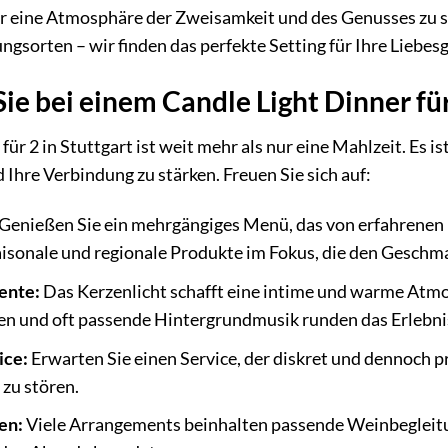
r eine Atmosphäre der Zweisamkeit und des Genusses zu sc
gsorten – wir finden das perfekte Setting für Ihre Liebes
ie bei einem Candle Light Dinner für
ür 2 in Stuttgart ist weit mehr als nur eine Mahlzeit. Es ist
Ihre Verbindung zu stärken. Freuen Sie sich auf:
Genießen Sie ein mehrgängiges Menü, das von erfahrenen 
saisonale und regionale Produkte im Fokus, die den Gesc
ente:
Das Kerzenlicht schafft eine intime und warme Atmo
n und oft passende Hintergrundmusik runden das Erlebnis
ice:
Erwarten Sie einen Service, der diskret und dennoch pr
 zu stören.
en:
Viele Arrangements beinhalten passende Weinbegleitun