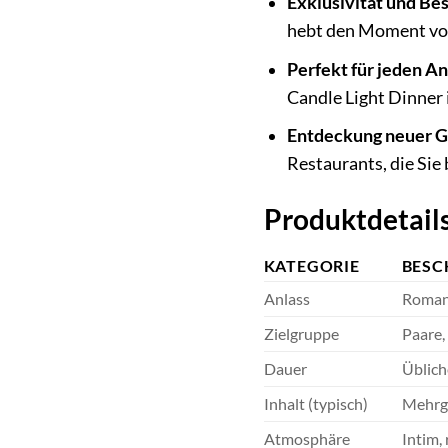
Exklusivität und Be
hebt den Moment von
Perfekt für jeden An
Candle Light Dinner
Entdeckung neuer 
Restaurants, die Sie
Produktdetails
KATEGORIE
BESC
Anlass
Romant
Zielgruppe
Paare,
Dauer
Üblich
Inhalt (typisch)
Mehrgä
Atmosphäre
Intim,