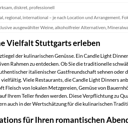
ksam, diskret, professionell
al, regional, international – je nach Location und Arrangement. Fo
klusive ausgewählter Weine, alkoholfreier Alternativen, Mineralwas
e Vielfalt Stuttgarts erleben
ztiegel der kulinarischen Genüsse. Ein Candle Light Dinner
iven Rahmen zu entdecken. Ob Sie die traditionelle sch
uthentischer italienischer Gastfreundschaft sehnen oder d
 vielfältig. Viele Restaurants, die Candle Light Dinners an
 oft Fleisch von lokalen Metzgereien, Gemüse von Bauernh
f Ihrem Teller finden werden. Diese Verpflichtung zu Quali
n auch in der Wertschätzung für die kulinarischen Tradit
ations für Ihren romantischen Aben