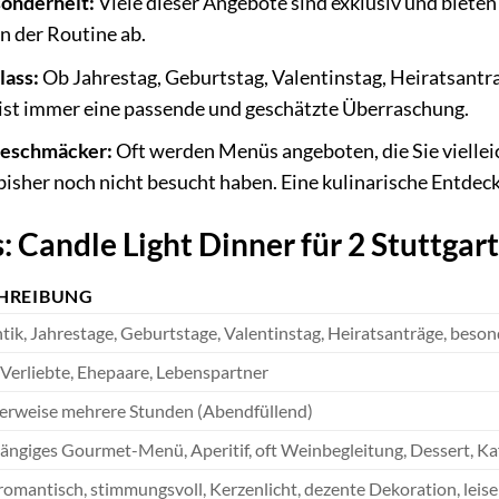
sonderheit:
Viele dieser Angebote sind exklusiv und bieten e
 der Routine ab.
lass:
Ob Jahrestag, Geburtstag, Valentinstag, Heiratsantra
 ist immer eine passende und geschätzte Überraschung.
Geschmäcker:
Oft werden Menüs angeboten, die Sie viellei
 bisher noch nicht besucht haben. Eine kulinarische Entdec
: Candle Light Dinner für 2 Stuttgart
HREIBUNG
ik, Jahrestage, Geburtstage, Valentinstag, Heiratsanträge, beson
 Verliebte, Ehepaare, Lebenspartner
erweise mehrere Stunden (Abendfüllend)
ngiges Gourmet-Menü, Aperitif, oft Weinbegleitung, Dessert, Ka
 romantisch, stimmungsvoll, Kerzenlicht, dezente Dekoration, lei