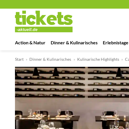
Zum
Inhalt
springen
Action & Natur
Dinner & Kulinarisches
Erlebnistage
Start
»
Dinner & Kulinarisches
»
Kulinarische Highlights
»
Ca