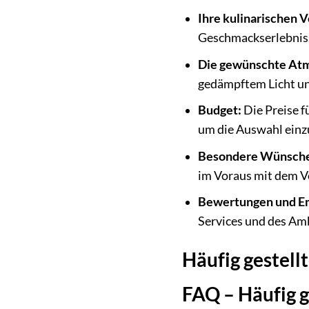
Ihre kulinarischen V
Geschmackserlebnis
Die gewünschte At
gedämpftem Licht und 
Budget:
Die Preise f
um die Auswahl einz
Besondere Wünsch
im Voraus mit dem Ve
Bewertungen und E
Services und des Am
Häufig gestellt
FAQ – Häufig g