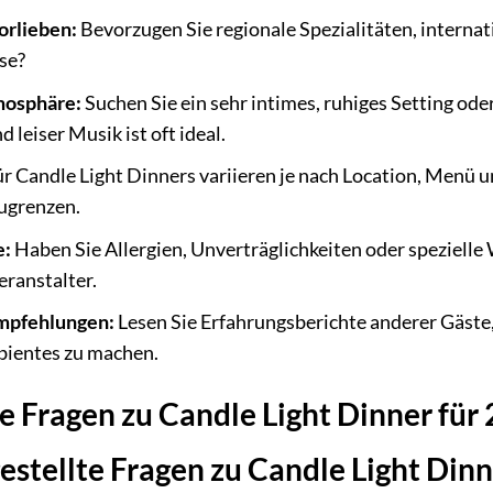
orlieben:
Bevorzugen Sie regionale Spezialitäten, internat
se?
mosphäre:
Suchen Sie ein sehr intimes, ruhiges Setting oder
leiser Musik ist oft ideal.
ür Candle Light Dinners variieren je nach Location, Menü u
ugrenzen.
e:
Haben Sie Allergien, Unverträglichkeiten oder spezielle 
ranstalter.
mpfehlungen:
Lesen Sie Erfahrungsberichte anderer Gäste, 
bientes zu machen.
e Fragen zu Candle Light Dinner für 
estellte Fragen zu Candle Light Dinne