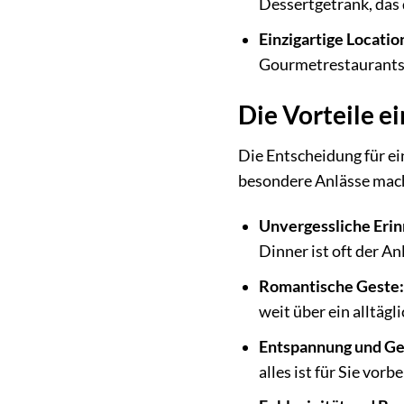
Dessertgetränk, das
Einzigartige Locatio
Gourmetrestaurants 
Die Vorteile ei
Die Entscheidung für ein
besondere Anlässe mac
Unvergessliche Eri
Dinner ist oft der A
Romantische Geste:
weit über ein alltäg
Entspannung und Ge
alles ist für Sie vorbe