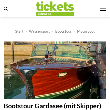
Zum
Inhalt
springen
Start
»
Wassersport
»
Bootstour
»
Motorboot
Bootstour Gardasee (mit Skipper)