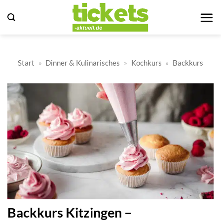
Zum
Inhalt
springen
Start
»
Dinner & Kulinarisches
»
Kochkurs
»
Backkurs
Backkurs Kitzingen –