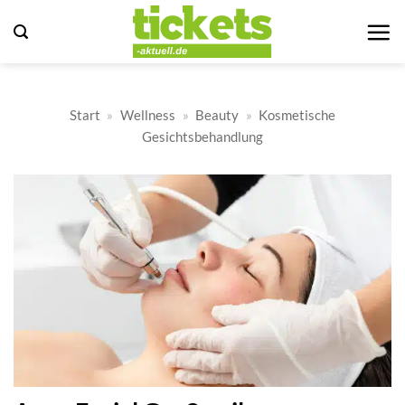
Zum
Inhalt
springen
Start
»
Wellness
»
Beauty
»
Kosmetische
Gesichtsbehandlung