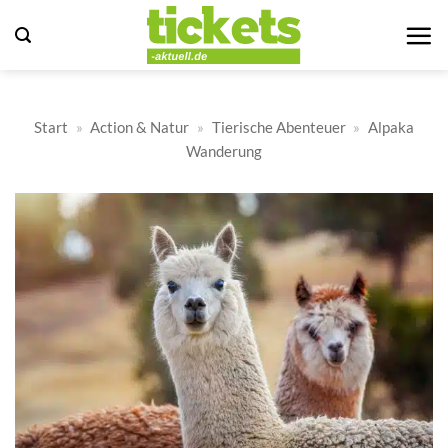
Zum
Inhalt
springen
Start
»
Action & Natur
»
Tierische Abenteuer
»
Alpaka
Wanderung