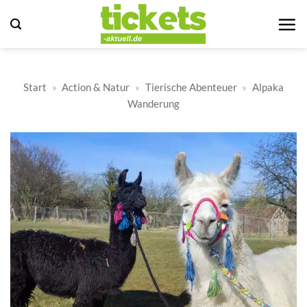
Zum
Inhalt
springen
Start
»
Action & Natur
»
Tierische Abenteuer
»
Alpaka
Wanderung