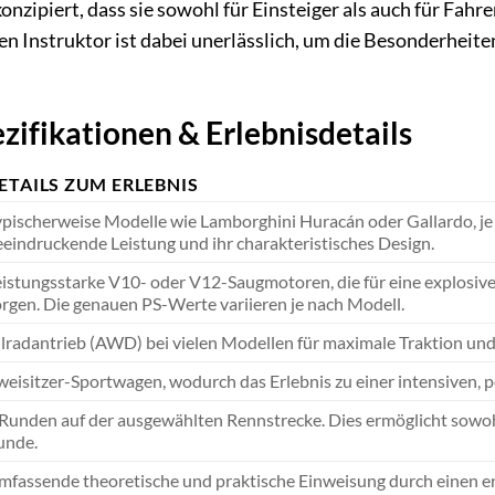
nzipiert, dass sie sowohl für Einsteiger als auch für Fahr
n Instruktor ist dabei unerlässlich, um die Besonderheite
zifikationen & Erlebnisdetails
ETAILS ZUM ERLEBNIS
pischerweise Modelle wie Lamborghini Huracán oder Gallardo, je 
eindruckende Leistung und ihr charakteristisches Design.
eistungsstarke V10- oder V12-Saugmotoren, die für eine explosi
rgen. Die genauen PS-Werte variieren je nach Modell.
lradantrieb (AWD) bei vielen Modellen für maximale Traktion und 
eisitzer-Sportwagen, wodurch das Erlebnis zu einer intensiven, p
Runden auf der ausgewählten Rennstrecke. Dies ermöglicht sowoh
unde.
fassende theoretische und praktische Einweisung durch einen er