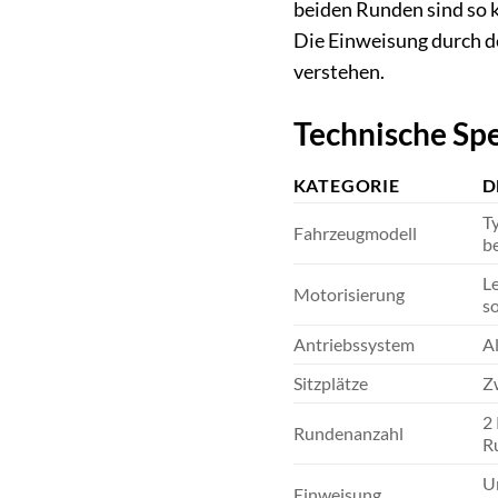
beiden Runden sind so ko
Die Einweisung durch de
verstehen.
Technische Spe
KATEGORIE
D
Ty
Fahrzeugmodell
be
L
Motorisierung
so
Antriebssystem
Al
Sitzplätze
Zw
2 
Rundenanzahl
R
Um
Einweisung