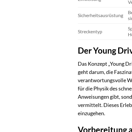
V
Be
Sicherheitsausrüstung
si
Sp
Streckentyp
H
Der Young Driv
Das Konzept „Young Driv
geht darum, die Faszina
verantwortungsvolle Wei
für die Physik des schne
Anweisungen gibt, son
vermittelt. Dieses Erle
einzugehen.
Vorbereitung a