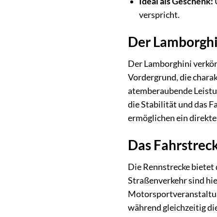
Ideal als Geschenk:
Ü
verspricht.
Der Lamborghin
Der Lamborghini verkörp
Vordergrund, die charak
atemberaubende Leistun
die Stabilität und das 
ermöglichen ein direkte
Das Fahrstreck
Die Rennstrecke bietet 
Straßenverkehr sind hie
Motorsportveranstaltun
während gleichzeitig di