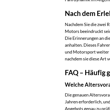
Nach dem Erle
Nachdem Sie die zwei R
Motors beeindruckt sein
Die Erinnerungen an die
anhalten. Dieses Fahrerl
und Motorsport weiter s
nachdem sie diese Art 
FAQ – Häufig g
Welche Altersvorau
Die genauen Altersvorau
Jahren erforderlich, und
Angebots genau zu prüf