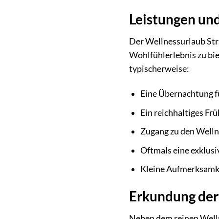
Leistungen und
Der Wellnessurlaub Stra
Wohlfühlerlebnis zu bie
typischerweise:
Eine Übernachtung f
Ein reichhaltiges Fr
Zugang zu den Welln
Oftmals eine exklus
Kleine Aufmerksamkei
Erkundung der
Neben dem reinen Welln