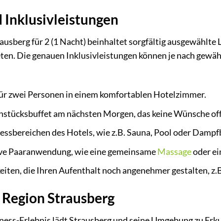
 Inklusivleistungen
usberg für 2 (1 Nacht) beinhaltet sorgfältig ausgewählte 
ten. Die genauen Inklusivleistungen können je nach gewähl
ür zwei Personen in einem komfortablen Hotelzimmer.
ühstücksbuffet am nächsten Morgen, das keine Wünsche off
essbereichen des Hotels, wie z.B. Sauna, Pool oder Dampf
ive Paaranwendung, wie eine gemeinsame
Massage
oder e
ten, die Ihren Aufenthalt noch angenehmer gestalten, z.B
 Region Strausberg
ess-Erlebnis lädt Strausberg und seine Umgebung zu Erku