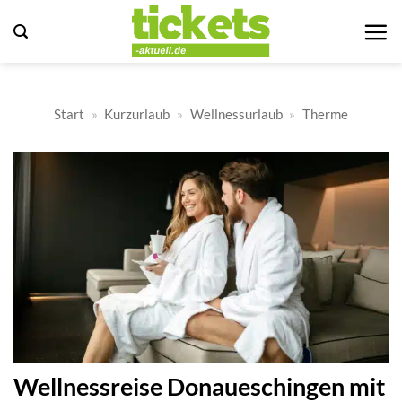
Zum
Inhalt
springen
Start
»
Kurzurlaub
»
Wellnessurlaub
»
Therme
Wellnessreise Donaueschingen mit