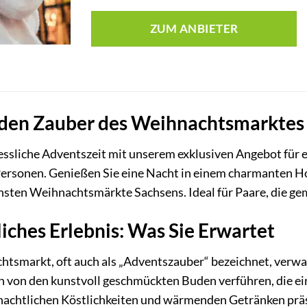
ZUM ANBIETER
den Zauber des Weihnachtsmarktes Z
gessliche Adventszeit mit unserem exklusiven Angebot fü
Personen. Genießen Sie eine Nacht in einem charmanten H
ichsten Weihnachtsmärkte Sachsens. Ideal für Paare, die 
iches Erlebnis: Was Sie Erwartet
smarkt, oft auch als „Adventszauber“ bezeichnet, verwand
h von den kunstvoll geschmückten Buden verführen, die ei
chtlichen Köstlichkeiten und wärmenden Getränken präse