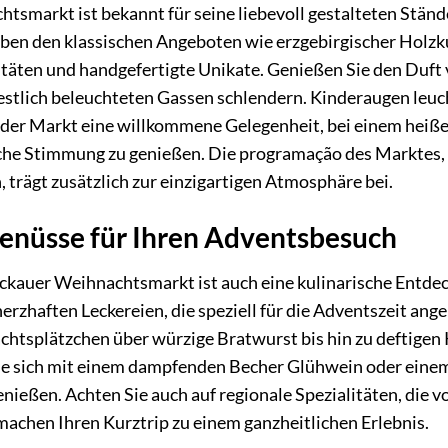
smarkt ist bekannt für seine liebevoll gestalteten Stände
eben den klassischen Angeboten wie erzgebirgischer Holzk
litäten und handgefertigte Unikate. Genießen Sie den Duft
estlich beleuchteten Gassen schlendern. Kinderaugen leuch
 der Markt eine willkommene Gelegenheit, bei einem hei
che Stimmung zu genießen. Die programação des Marktes, 
, trägt zusätzlich zur einzigartigen Atmosphäre bei.
Genüsse für Ihren Adventsbesuch
ckauer Weihnachtsmarkt ist auch eine kulinarische Entdec
erzhaften Leckereien, die speziell für die Adventszeit a
chtsplätzchen über würzige Bratwurst bis hin zu deftigen K
e sich mit einem dampfenden Becher Glühwein oder einem 
nießen. Achten Sie auch auf regionale Spezialitäten, die v
chen Ihren Kurztrip zu einem ganzheitlichen Erlebnis.