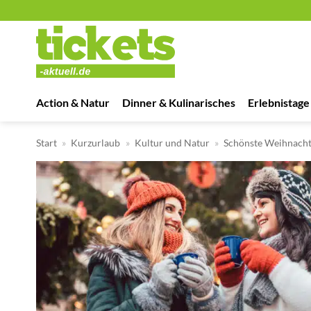
Zum
Inhalt
springen
Action & Natur
Dinner & Kulinarisches
Erlebnistage
Start
»
Kurzurlaub
»
Kultur und Natur
»
Schönste Weihnach