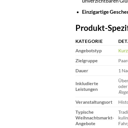
unverzichtbaren Glü
Einzigartige Gesche
Produkt-Spezif
KATEGORIE
DET
Angebotstyp
Kurz
Zielgruppe
Paar
Dauer
1 Na
Über
Inkludierte
oder
Leistungen
Regel
Veranstaltungsort
Hist
Typische
Trad
Weihnachtsmarkt-
kuli
Angebote
Fahrg