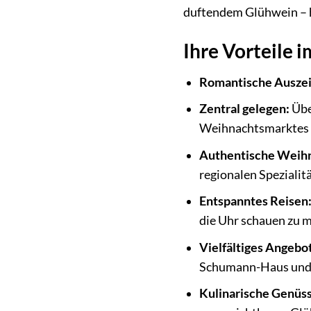
duftendem Glühwein – h
Ihre Vorteile 
Romantische Auszeit
Zentral gelegen:
Übe
Weihnachtsmarktes u
Authentische Weih
regionalen Speziali
Entspanntes Reisen
die Uhr schauen zu 
Vielfältiges Angebot
Schumann-Haus und d
Kulinarische Genüss