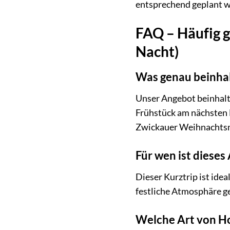
entsprechend geplant w
FAQ – Häufig g
Nacht)
Was genau beinhal
Unser Angebot beinhalte
Frühstück am nächsten M
Zwickauer Weihnachts
Für wen ist diese
Dieser Kurztrip ist ide
festliche Atmosphäre g
Welche Art von Ho