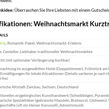
hwein.
nkidee:
Überraschen Sie Ihre Liebsten mit einem Gutschei
ikationen: Weihnachtsmarkt Kurztri
AILS
trip
, Romantik-Paket, Weihnachtsmarkt-Erlebnis
e, Genießer, Liebhaber traditioneller Weihnachtsmärkte
cht (mit optionaler Verlängerung buchbar)
nachtung im ausgewählten Hotel (Doppelzimmer), Frühstück am Fo
 Ermäßigungen für lokale Attraktionen (Details variieren je nach 
 frei.
orische Altstadt Zwickau, Sachsen, Deutschland
itionelles erzgebirgisches Kunsthandwerk (Schwibbögen, Pyramid
narische Spezialitäten (gebrannte Mandeln, Bratwurst, Glühwein),
eschäfte (oft ein kleiner Karussell), Adventsmusik.