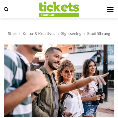
Zum
Inhalt
springen
Start
»
Kultur & Kreatives
»
Sightseeing
»
Stadtführung