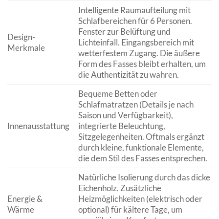
Intelligente Raumaufteilung mit
Schlafbereichen für 6 Personen.
Fenster zur Belüftung und
Design-
Lichteinfall. Eingangsbereich mit
Merkmale
wetterfestem Zugang. Die äußere
Form des Fasses bleibt erhalten, um
die Authentizität zu wahren.
Bequeme Betten oder
Schlafmatratzen (Details je nach
Saison und Verfügbarkeit),
Innenausstattung
integrierte Beleuchtung,
Sitzgelegenheiten. Oftmals ergänzt
durch kleine, funktionale Elemente,
die dem Stil des Fasses entsprechen.
Natürliche Isolierung durch das dicke
Eichenholz. Zusätzliche
Energie &
Heizmöglichkeiten (elektrisch oder
Wärme
optional) für kältere Tage, um