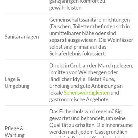
ganzjährigen Komfort zu
gewährleisten.
Gemeinschaftssanitäreinrichtungen
(Duschen, Toiletten) befinden sich in
unmittelbarer Nähe oder sind
Sanitäranlagen
separat ausgewiesen. Die Weinfässer
selbst sind primär auf das
Schlaferlebnis fokussiert.
Direkt in Grub an der March gelegen,
inmitten von Weinbergen oder
Lage &
ländlicher Idylle. Bietet Ruhe,
Umgebung
Erholung und gute Anbindung an
lokale
Sehenswürdigkeiten
und
gastronomische Angebote.
Das Eichenholz wird regelmäßig
gewartet und behandelt, um seine
Qualität zu erhalten. Die Innenräume
Pflege &
werden nach jedem Gast gründlich
Wartung