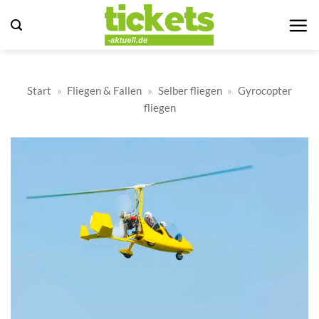
Zum
Inhalt
springen
Start
»
Fliegen & Fallen
»
Selber fliegen
»
Gyrocopter
fliegen