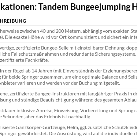
ikationen: Tandem Bungeejumping H
CHREIBUNG
cherweise zwischen 40 und 200 Metern, abhängig vom exakten Sta
). Die exakte Höhe wird vor Ort kommuniziert und sichert ein inte
rtige, zertifizierte Bungee-Seile mit einstellbarer Dehnung, dopp
zliche Fallschutzmaßnahmen und redundante Sicherungssysteme.
zertifizierte Fachkräfte.
 In der Regel ab 14 Jahren (mit Einverständnis der Erziehungsber
 für beide Springer zusammen, um eine optimale Balance und Se
nbieter variieren und werden vor der Buchung mitgeteilt.
ene, zertifizierte Bungee-Instruktoren mit langjähriger Praxis 
isung und ständige Beaufsichtigung während des gesamten Ablauf
dauer inklusive Anreise, Einweisung, Vorbereitung und Sprung ca.
 Sekunden, aber das Erlebnis ist nachhaltig.
lisierte Ganzkörper-Gurtzeuge, Helm, ggf. zusätzliche Schutzkleid
Springer gewährleistet. Die Ausrüstung wird auf die individuelle