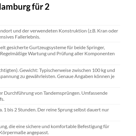
amburg für 2
ndort und der verwendeten Konstruktion (z.B. Kran oder
nsives Fallerlebnis.
elt gesicherte Gurtzeugsysteme für beide Springer,
 Regelmäßige Wartung und Prüfung aller Komponenten
echtigten). Gewicht: Typischerweise zwischen 100 kg und
ilspannung zu gewährleisten. Genaue Angaben können je
in der Durchführung von Tandemsprüngen. Umfassende
s.
 1 bis 2 Stunden. Der reine Sprung selbst dauert nur
ung, die eine sichere und komfortable Befestigung für
n Körpermaße angepasst.