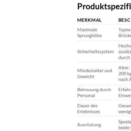
Produktspezif
MERKMAL
BES
Maximale
Typis
Sprunghöhe
Brücke
Hochwe
Sicherheitssystem
zusät
durch 
Alter:
Mindestalter und
200 kg
Gewicht
nach A
Betreuung durch
Erfahr
Personal
Einwe
Dauer des
Gesamt
Erlebnisses
wenige
Spezia
Ausrüstung
beide 