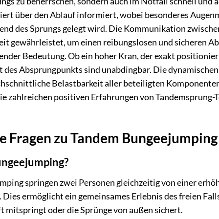
ungs zu beherrschen, sondern auch im Notfall schnell und
liert über den Ablauf informiert, wobei besonderes Augenm
end des Sprungs gelegt wird. Die Kommunikation zwische
eit gewährleistet, um einen reibungslosen und sicheren Ab
ender Bedeutung. Ob ein hoher Kran, der exakt positioniert
eit des Absprungpunkts sind unabdingbar. Die dynamischen
hschnittliche Belastbarkeit aller beteiligten Komponenten
 die zahlreichen positiven Erfahrungen von Tandemsprung-T
lte Fragen zu Tandem Bungeejumping
ungeejumping?
ing springen zwei Personen gleichzeitig von einer erhöht
. Dies ermöglicht ein gemeinsames Erlebnis des freien Fa
ft mitspringt oder die Sprünge von außen sichert.