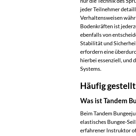
nur die Technik des Spr
jeder Teilnehmer detail
Verhaltensweisen währ
Bodenkräften ist jederz
ebenfalls von entscheid
Stabilität und Sicherh
erfordern eine überdurc
hierbei essenziell, und
Systems.
Häufig gestel
Was ist Tandem B
Beim Tandem Bungeejump
elastisches Bungee-Seil
erfahrener Instruktor o