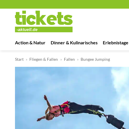
Zum
Inhalt
springen
Action & Natur
Dinner & Kulinarisches
Erlebnistage
Start
»
Fliegen & Fallen
»
Fallen
»
Bungee Jumping