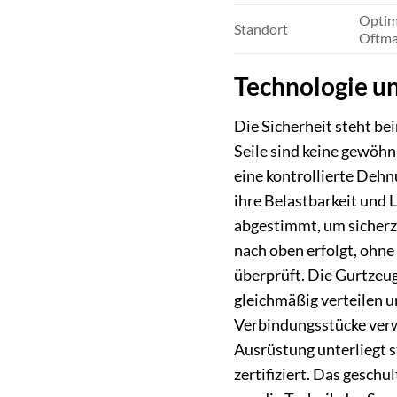
Optimi
Standort
Oftmal
Technologie u
Die Sicherheit steht b
Seile sind keine gewöhn
eine kontrollierte Dehn
ihre Belastbarkeit und L
abgestimmt, um sicherzu
nach oben erfolgt, ohne
überprüft. Die Gurtzeuge
gleichmäßig verteilen u
Verbindungsstücke verw
Ausrüstung unterliegt 
zertifiziert. Das gesch