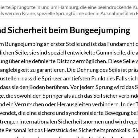
erte Sprungorte in und um Hamburg, die eine beeindruckende Kuli
s werden Kräne, spezielle Sprungtürme oder in Ausnahmefällen 
nd Sicherheit beim Bungeejumping
eim Bungeejumping an erster Stelle und ist das Fundament
lichen Seile; sie sind speziell entwickelte Gummiseile, d
ung über eine definierte Distanz ermöglichen. Diese Seil
anglebigkeit zu garantieren. Die Dehnung des Seils ist prä
stellen, dass die Springer am tiefsten Punkt des Falls s
 dass sie den Boden berühren. Vor jedem Sprung wird das S
, die sowohl den Springer als auch das Seil sicher verbinde
nd ein Verrutschen oder Herausgleiten verhindern. In der
endet, die eine sichere und synchronisierte Bewegung bei
strengen internationalen Sicherheitsnormen und wird reg
ulte Personal ist das Herzstück des Sicherheitsprotokolls.