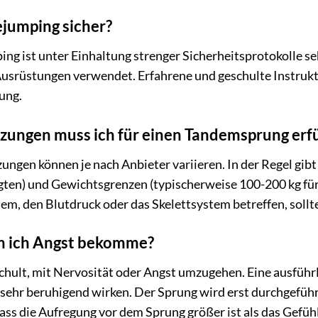
jumping sicher?
g ist unter Einhaltung strenger Sicherheitsprotokolle sehr
usrüstungen verwendet. Erfahrene und geschulte Instruk
ung.
ungen muss ich für einen Tandemsprung erfü
ngen können je nach Anbieter variieren. In der Regel gibt 
gten) und Gewichtsgrenzen (typischerweise 100-200 kg fü
em, den Blutdruck oder das Skelettsystem betreffen, soll
n ich Angst bekomme?
chult, mit Nervosität oder Angst umzugehen. Eine ausfüh
hr beruhigend wirken. Der Sprung wird erst durchgeführt
ass die Aufregung vor dem Sprung größer ist als das Gefüh