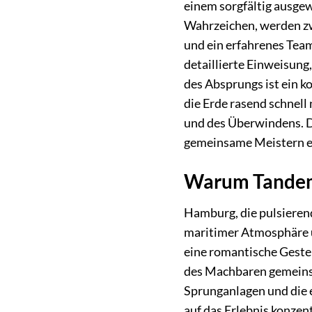
einem sorgfältig ausgew
Wahrzeichen, werden zw
und ein erfahrenes Team
detaillierte Einweisung
des Absprungs ist ein k
die Erde rasend schnell
und des Überwindens. Di
gemeinsame Meistern e
Warum Tandem
Hamburg, die pulsierend
maritimer Atmosphäre u
eine romantische Geste 
des Machbaren gemeins
Sprunganlagen und die e
auf das Erlebnis konzent