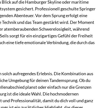
m Blick auf die Hamburger Skyline oder maritime
system gesichert. Professionell geschulte Springer
egenden Abenteuer. Vor dem Sprung erfolgt eine
 die Technik und das Team gestärkt wird. Der Moment
n der atemberaubenden Schwerelosigkeit, während
ls sorgt für ein einzigartiges Gefühl der Freiheit
uch eine tiefe emotionale Verbindung, die durch das
in solch aufregendes Erlebnis. Die Kombination aus
sliche Umgebung für deinen Tandemsprung. Ob du
llenabschied planst oder einfach nur die Grenzen
g ist die ideale Wahl. Die hochmodernen
und Professionalität, damit du dich voll und ganz
ngs ist ein zusätzliches Highlight, das dieses