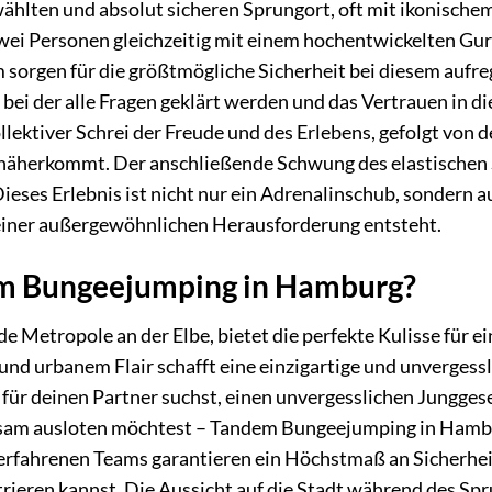
ählten und absolut sicheren Sprungort, oft mit ikonische
ei Personen gleichzeitig mit einem hochentwickelten Gurt
 sorgen für die größtmögliche Sicherheit bei diesem aufr
, bei der alle Fragen geklärt werden und das Vertrauen in
ollektiver Schrei der Freude und des Erlebens, gefolgt vo
 näherkommt. Der anschließende Schwung des elastischen Sei
eses Erlebnis ist nicht nur ein Adrenalinschub, sondern a
iner außergewöhnlichen Herausforderung entsteht.
 Bungeejumping in Hamburg?
e Metropole an der Elbe, bietet die perfekte Kulisse für e
nd urbanem Flair schafft eine einzigartige und unverges
für deinen Partner suchst, einen unvergesslichen Junggese
am ausloten möchtest – Tandem Bungeejumping in Hambur
rfahrenen Teams garantieren ein Höchstmaß an Sicherheit 
rieren kannst. Die Aussicht auf die Stadt während des Spru