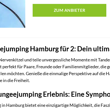
ZUM ANBIETER
jumping Hamburg für 2: Dein ultima
 Nervenkitzel und teile unvergessliche Momente mit Tan
st perfekt für Paare, Freunde oder Familienmitglieder, di
len möchten. Genieße die einmalige Perspektive auf die 
e in die Freiheit.
ngeejumping Erlebnis: Eine Sympho
 Hamburg bietet eine einzigartige Möglichkeit, die Faszi