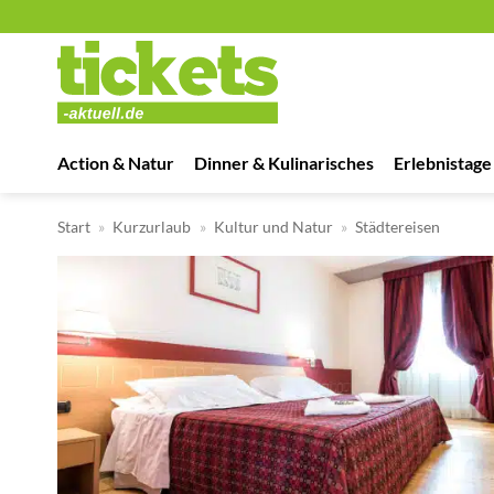
Zum
Inhalt
springen
Action & Natur
Dinner & Kulinarisches
Erlebnistage
Start
»
Kurzurlaub
»
Kultur und Natur
»
Städtereisen