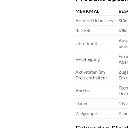
MERKMAL
BES
Art des Erlebnisses
Städ
Reiseziel
Villa
Ausg
Unterkunft
biet
Ein 
Verpflegung
Aben
Aktivitäten (im
Zuga
Preis enthalten)
Ein 
Eige
Anreise
Der 
Dauer
1 Na
Zielgruppe
Paar