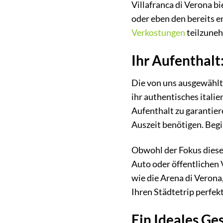
Villafranca di Verona bi
oder eben den bereits 
Verkostungen
teilzune
Ihr Aufenthalt
Die von uns ausgewählte
ihr authentisches ital
Aufenthalt zu garantier
Auszeit benötigen. Begi
Obwohl der Fokus dieses
Auto oder öffentlichen 
wie die Arena di Verona
Ihren Städtetrip perfek
Ein Ideales Ge