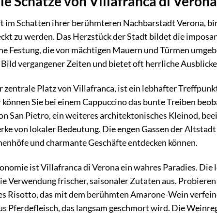
ie Schätze von Villafranca di Verona
oft im Schatten ihrer berühmteren Nachbarstadt Verona, bi
ckt zu werden. Das Herzstück der Stadt bildet die imposant
iche Festung, die von mächtigen Mauern und Türmen umgebe
s Bild vergangener Zeiten und bietet oft herrliche Ausblick
r zentrale Platz von Villafranca, ist ein lebhafter Treffp
 können Sie bei einem Cappuccino das bunte Treiben beob
on San Pietro, ein weiteres architektonisches Kleinod, bee
ke von lokaler Bedeutung. Die engen Gassen der Altstadt 
nnenhöfe und charmante Geschäfte entdecken können.
onomie ist Villafranca di Verona ein wahres Paradies. Die 
e Verwendung frischer, saisonaler Zutaten aus. Probieren 
es Risotto, das mit dem berühmten Amarone-Wein verfeiner
aus Pferdefleisch, das langsam geschmort wird. Die Weinr