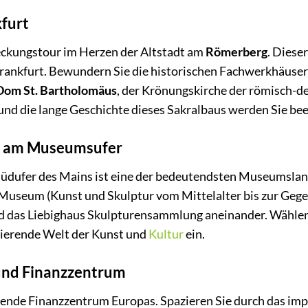
kfurt
eckungstour im Herzen der Altstadt am
Römerberg
. Diese
Frankfurt. Bewundern Sie die historischen Fachwerkhäuse
Dom St. Bartholomäus
, der Krönungskirche der römisch-deu
und die lange Geschichte dieses Sakralbaus werden Sie be
ze am Museumsufer
üdufer des Mains ist eine der bedeutendsten Museumsland
Museum (Kunst und Skulptur vom Mittelalter bis zur Geg
das Liebighaus Skulpturensammlung aneinander. Wählen Si
inierende Welt der Kunst und
Kultur
ein.
und Finanzzentrum
erende Finanzzentrum Europas. Spazieren Sie durch das im