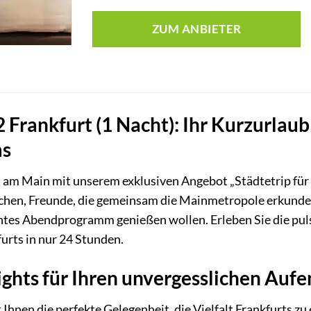
ZUM ANBIETER
 2 Frankfurt (1 Nacht): Ihr Kurzurlau
ms
 am Main mit unserem exklusiven Angebot „Städtetrip für 2 F
chen, Freunde, die gemeinsam die Mainmetropole erkunde
ntes Abendprogramm genießen wollen. Erleben Sie die puls
urts in nur 24 Stunden.
ights für Ihren unvergesslichen Aufe
 Ihnen die perfekte Gelegenheit, die Vielfalt Frankfurts zu