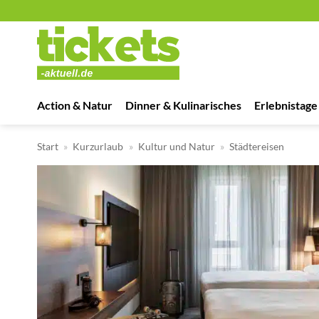
Zum
Inhalt
springen
Action & Natur
Dinner & Kulinarisches
Erlebnistage
Start
»
Kurzurlaub
»
Kultur und Natur
»
Städtereisen