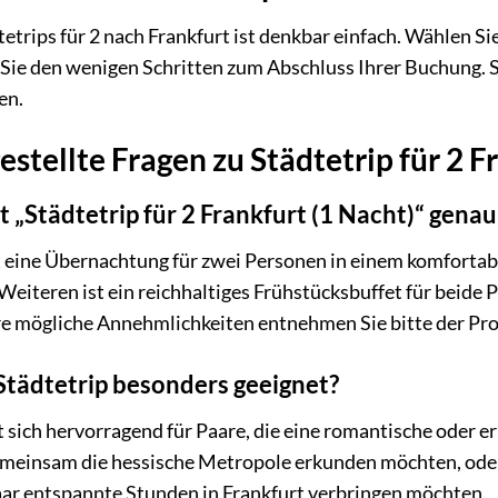
etrips für 2 nach Frankfurt ist denkbar einfach. Wählen S
Sie den wenigen Schritten zum Abschluss Ihrer Buchung. S
en.
stellte Fragen zu Städtetrip für 2 F
 „Städtetrip für 2 Frankfurt (1 Nacht)“ gena
 eine Übernachtung für zwei Personen in einem komfortab
 Weiteren ist ein reichhaltiges Frühstücksbuffet für beid
re mögliche Annehmlichkeiten entnehmen Sie bitte der Pr
 Städtetrip besonders geeignet?
 sich hervorragend für Paare, die eine romantische oder er
gemeinsam die hessische Metropole erkunden möchten, oder 
aar entspannte Stunden in Frankfurt verbringen möchten.