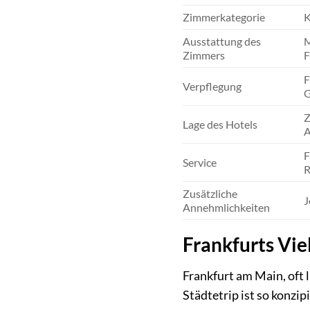
Zimmerkategorie
K
Ausstattung des
M
Zimmers
F
F
Verpflegung
G
Z
Lage des Hotels
A
F
Service
R
Zusätzliche
J
Annehmlichkeiten
Frankfurts Vie
Frankfurt am Main, oft 
Städtetrip ist so konzip