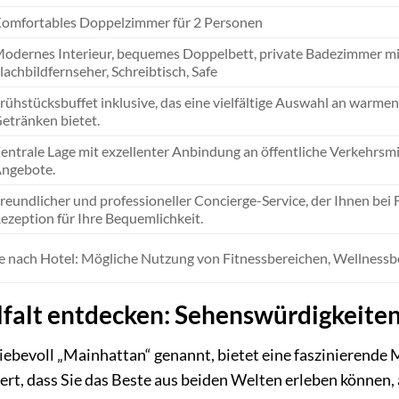
omfortables Doppelzimmer für 2 Personen
odernes Interieur, bequemes Doppelbett, private Badezimmer m
lachbildfernseher, Schreibtisch, Safe
rühstücksbuffet inklusive, das eine vielfältige Auswahl an warme
etränken bietet.
entrale Lage mit exzellenter Anbindung an öffentliche Verkehrsm
ngebote.
reundlicher und professioneller Concierge-Service, der Ihnen bei
ezeption für Ihre Bequemlichkeit.
e nach Hotel: Mögliche Nutzung von Fitnessbereichen, Wellnessbe
lfalt entdecken: Sehenswürdigkeiten
liebevoll „Mainhattan“ genannt, bietet eine faszinierende
iert, dass Sie das Beste aus beiden Welten erleben können,