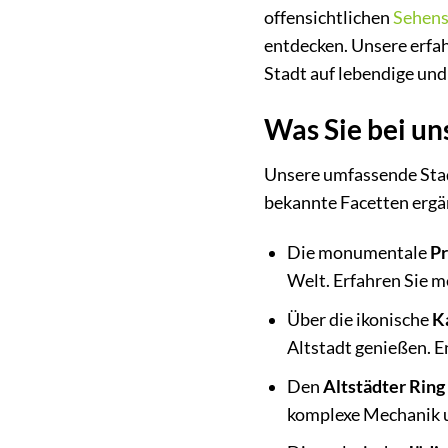
offensichtlichen
Sehens
entdecken. Unsere erfah
Stadt auf lebendige un
Was Sie bei un
Unsere umfassende Stadt
bekannte Facetten ergä
Die monumentale
Pr
Welt. Erfahren Sie m
Über die ikonische
K
Altstadt genießen. E
Den
Altstädter Ring
komplexe Mechanik un