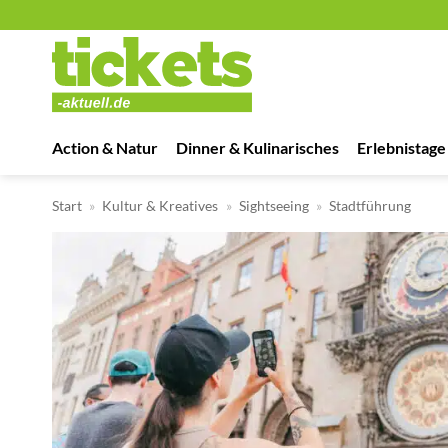
Zum
Inhalt
springen
Action & Natur
Dinner & Kulinarisches
Erlebnistage
Start
»
Kultur & Kreatives
»
Sightseeing
»
Stadtführung