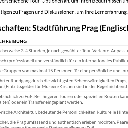
verschiedene Tour-Optionen an, um Ihren Bedürfnissen un
igen zu Fragen und Diskussionen, um Ihre Lernerfahrung
chaften: Stadtführung Prag (Englisc
CHREIBUNG
cherweise 3-4 Stunden, je nach gewählter Tour-Variante. Anpassu
sch (professionell und verständlich für ein internationales Publik
e Gruppen von maximal 15 Personen für eine persönliche und inter
hrter Rundgang durch die wichtigsten Sehenswürdigkeiten Prags, 
r. (Eintrittsgelder für Museen/Kirchen sind in der Regel nicht enth
sächlich zu Fuß. Bei längeren Touren oder speziellen Routen kann
lten) oder ein Transfer eingeplant werden.
rische Architektur, bedeutende Persönlichkeiten, kulturelle Hint
cher, die Prag umfassend und authentisch erleben möchten, Paare,
chränkungen für normale Stadtrundgänge zu Fuß.