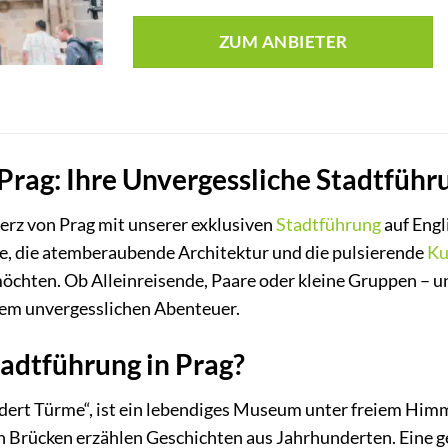
ZUM ANBIETER
Prag: Ihre Unvergessliche Stadtführu
Herz von Prag mit unserer exklusiven
Stadtführung
auf Engli
te, die atemberaubende Architektur und die pulsierende
Ku
möchten. Ob Alleinreisende, Paare oder kleine Gruppen – 
em unvergesslichen Abenteuer.
adtführung in Prag?
ndert Türme“, ist ein lebendiges Museum unter freiem Him
 Brücken erzählen Geschichten aus Jahrhunderten. Eine ge