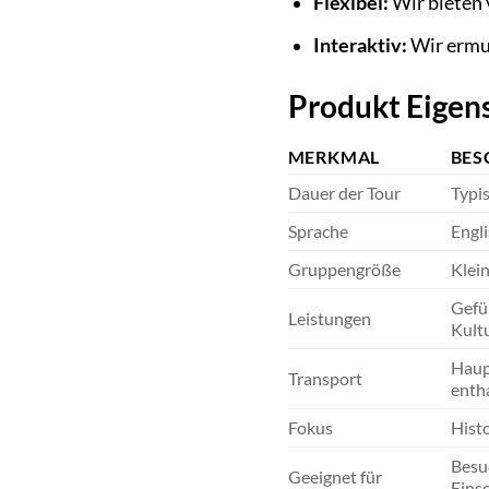
Flexibel:
Wir bieten 
Interaktiv:
Wir ermut
Produkt Eigens
MERKMAL
BES
Dauer der Tour
Typis
Sprache
Engli
Gruppengröße
Klein
Gefü
Leistungen
Kultu
Haupt
Transport
entha
Fokus
Histo
Besu
Geeignet für
Eins