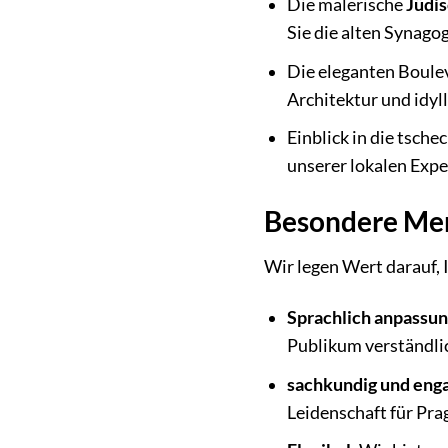
Die malerische
Jüdis
Sie die alten Synago
Die eleganten Boule
Architektur und idyl
Einblick in die tsch
unserer lokalen Expe
Besondere Mer
Wir legen Wert darauf, 
Sprachlich anpassun
Publikum verständlic
sachkundig und enga
Leidenschaft für Prag