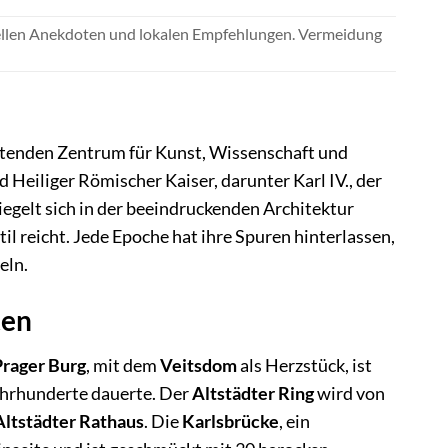
urellen Anekdoten und lokalen Empfehlungen. Vermeidung
eutenden Zentrum für Kunst, Wissenschaft und
d Heiliger Römischer Kaiser, darunter Karl IV., der
iegelt sich in der beeindruckenden Architektur
l reicht. Jede Epoche hat ihre Spuren hinterlassen,
eln.
ten
Prager Burg
, mit dem
Veitsdom
als Herzstück, ist
ahrhunderte dauerte. Der
Altstädter Ring
wird von
Altstädter Rathaus
. Die
Karlsbrücke
, ein