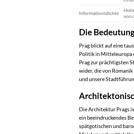
Hohe
Informationsdichte
von o
Die Bedeutung 
Prag blickt auf eine ta
Politik in Mitteleuropa 
Prag zur prächtigsten S
wider, die von Romanik 
und unsere Stadtführung
Architektonis
Die Architektur Prags i
ein beeindruckendes Bei
spätgotischen und baro