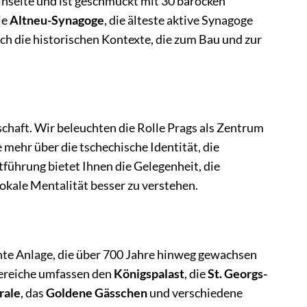
einseite und ist geschmückt mit 30 barocken
ie
Altneu-Synagoge
, die älteste aktive Synagoge
ch die historischen Kontexte, die zum Bau und zur
chaft. Wir beleuchten die Rolle Prags als Zentrum
 mehr über die tschechische Identität, die
tführung bietet Ihnen die Gelegenheit, die
okale Mentalität besser zu verstehen.
hnte Anlage, die über 700 Jahre hinweg gewachsen
bereiche umfassen den
Königspalast
, die
St. Georgs-
rale
, das
Goldene Gässchen
und verschiedene