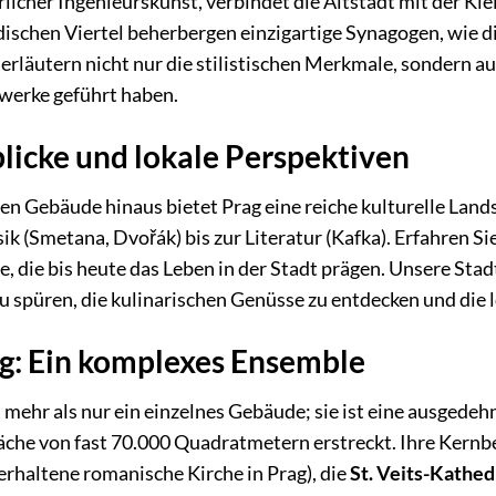
licher Ingenieurskunst, verbindet die Altstadt mit der Kl
dischen Viertel beherbergen einzigartige Synagogen, wie d
erläutern nicht nur die stilistischen Merkmale, sondern au
werke geführt haben.
blicke und lokale Perspektiven
n Gebäude hinaus bietet Prag eine reiche kulturelle Lands
k (Smetana, Dvořák) bis zur Literatur (Kafka). Erfahren Sie
, die bis heute das Leben in der Stadt prägen. Unsere Stad
 spüren, die kulinarischen Genüsse zu entdecken und die l
rg: Ein komplexes Ensemble
t mehr als nur ein einzelnes Gebäude; sie ist eine ausgede
Fläche von fast 70.000 Quadratmetern erstreckt. Ihre Kern
erhaltene romanische Kirche in Prag), die
St. Veits-Kathed