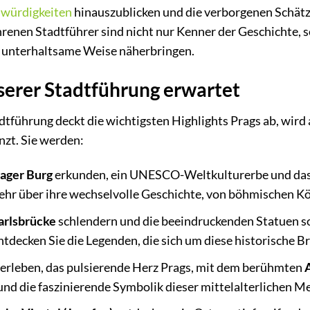
würdigkeiten
hinauszublicken und die verborgenen Schätze
renen Stadtführer sind nicht nur Kenner der Geschichte, s
d unterhaltsame Weise näherbringen.
serer Stadtführung erwartet
führung deckt die wichtigsten Highlights Prags ab, wird a
nzt. Sie werden:
ager Burg
erkunden, ein UNESCO-Weltkulturerbe und das
ehr über ihre wechselvolle Geschichte, von böhmischen K
arlsbrücke
schlendern und die beeindruckenden Statuen so
ntdecken Sie die Legenden, die sich um diese historische B
erleben, das pulsierende Herz Prags, mit dem berühmten
d die faszinierende Symbolik dieser mittelalterlichen Me