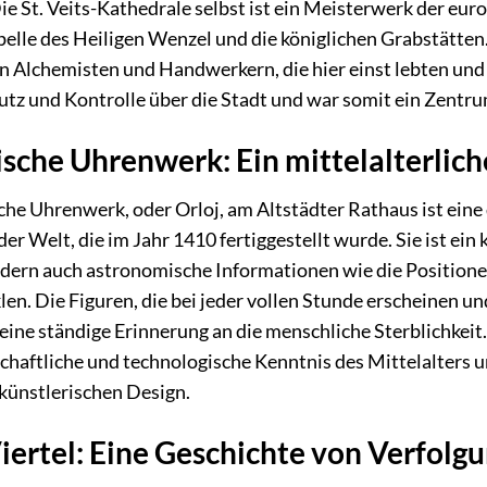
ie St. Veits-Kathedrale selbst ist ein Meisterwerk der eu
pelle des Heiligen Wenzel und die königlichen Grabstätten
n Alchemisten und Handwerkern, die hier einst lebten und 
utz und Kontrolle über die Stadt und war somit ein Zentr
sche Uhrenwerk: Ein mittelalterli
e Uhrenwerk, oder Orloj, am Altstädter Rathaus ist eine 
r Welt, die im Jahr 1410 fertiggestellt wurde. Sie ist e
ondern auch astronomische Informationen wie die Position
en. Die Figuren, die bei jeder vollen Stunde erscheinen und
 eine ständige Erinnerung an die menschliche Sterblichkeit.
schaftliche und technologische Kenntnis des Mittelalters u
künstlerischen Design.
iertel: Eine Geschichte von Verfolg