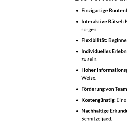
Einzigartige Routen
Interaktive Rätsel:
K
sorgen.
Flexibilität:
Beginne 
Individuelles Erlebn
zu sein.
Hoher Informationsg
Weise.
Förderung von Tea
Kostengünstig:
Eine 
Nachhaltige Erkund
Schnitzeljagd.