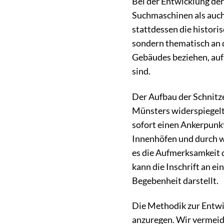
Bei der Entwicklung de
Suchmaschinen als auch
stattdessen die historis
sondern thematisch an d
Gebäudes beziehen, auf
sind.
Der Aufbau der Schnitzel
Münsters widerspiegelt
sofort einen Ankerpunkt
Innenhöfen und durch we
es die Aufmerksamkeit d
kann die Inschrift an ei
Begebenheit darstellt.
Die Methodik zur Entwic
anzuregen. Wir vermeide