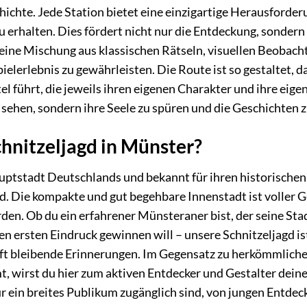
hichte. Jede Station bietet eine einzigartige Herausforder
 erhalten. Dies fördert nicht nur die Entdeckung, sonder
eine Mischung aus klassischen Rätseln, visuellen Beobach
elerlebnis zu gewährleisten. Die Route ist so gestaltet, d
l führt, die jeweils ihren eigenen Charakter und ihre eigen
 sehen, sondern ihre Seele zu spüren und die Geschichten z
hnitzeljagd in Münster?
ptstadt Deutschlands und bekannt für ihren historischen Pr
. Die kompakte und gut begehbare Innenstadt ist voller G
den. Ob du ein erfahrener Münsteraner bist, der seine Sta
en ersten Eindruck gewinnen will – unsere Schnitzeljagd is
ft bleibende Erinnerungen. Im Gegensatz zu herkömmliche
 wirst du hier zum aktiven Entdecker und Gestalter dein
für ein breites Publikum zugänglich sind, von jungen Entde