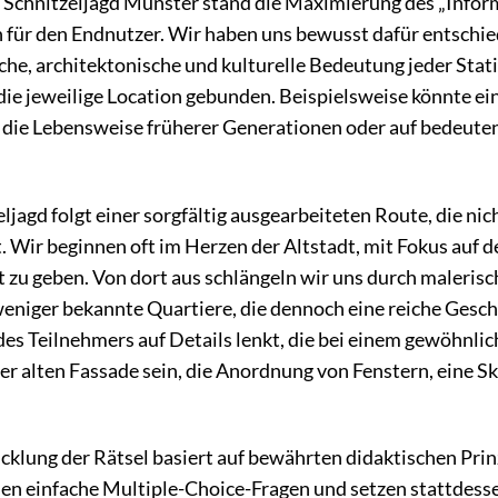
r Schnitzeljagd Münster stand die Maximierung des „Infor
 für den Endnutzer. Wir haben uns bewusst dafür entschi
che, architektonische und kulturelle Bedeutung jeder Statio
ie jeweilige Location gebunden. Beispielsweise könnte ein
 die Lebensweise früherer Generationen oder auf bedeuten
jagd folgt einer sorgfältig ausgearbeiteten Route, die nicht
. Wir beginnen oft im Herzen der Altstadt, mit Fokus auf
 zu geben. Von dort aus schlängeln wir uns durch malerisc
niger bekannte Quartiere, die dennoch eine reiche Geschich
es Teilnehmers auf Details lenkt, die bei einem gewöhnli
ner alten Fassade sein, die Anordnung von Fenstern, eine Sku
klung der Rätsel basiert auf bewährten didaktischen Prinzi
n einfache Multiple-Choice-Fragen und setzen stattdesse