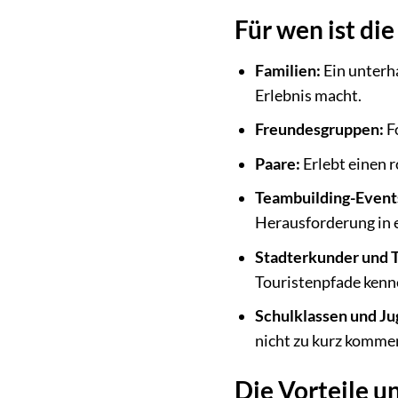
Für wen ist di
Familien:
Ein unterh
Erlebnis macht.
Freundesgruppen:
Fo
Paare:
Erlebt einen r
Teambuilding-Event
Herausforderung in 
Stadterkunder und T
Touristenpfade kenn
Schulklassen und J
nicht zu kurz kommen
Die Vorteile u