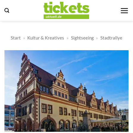
Zum
Inhalt
springen
Start
»
Kultur & Kreatives
»
Sightseeing
»
Stadtrallye