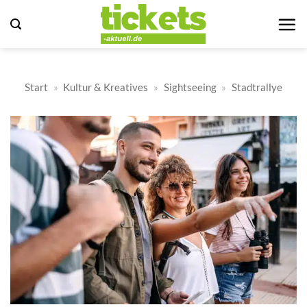
Zum
Inhalt
springen
Start
»
Kultur & Kreatives
»
Sightseeing
»
Stadtrallye