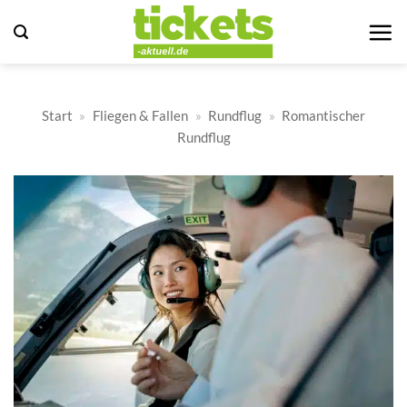
Zum
Inhalt
springen
Start
»
Fliegen & Fallen
»
Rundflug
»
Romantischer
Rundflug