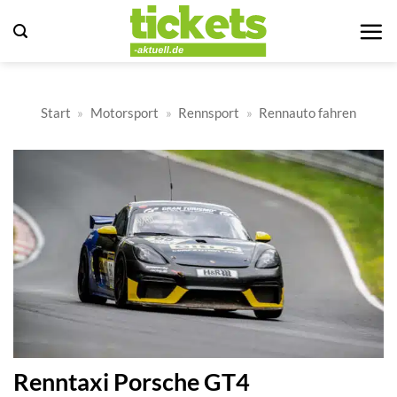
Zum
Inhalt
springen
Start
»
Motorsport
»
Rennsport
»
Rennauto fahren
Renntaxi Porsche GT4