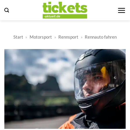
Zum
Inhalt
springen
Start
»
Motorsport
»
Rennsport
»
Rennauto fahren