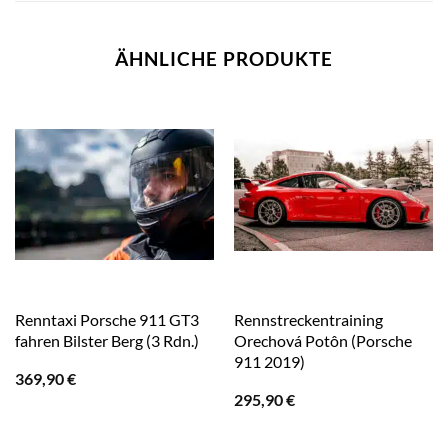
ÄHNLICHE PRODUKTE
Renntaxi Porsche 911 GT3
Rennstreckentraining
fahren Bilster Berg (3 Rdn.)
Orechová Potôn (Porsche
911 2019)
369,90
€
295,90
€