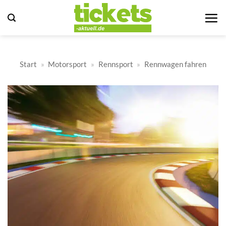
Zum
Inhalt
springen
Start
»
Motorsport
»
Rennsport
»
Rennwagen fahren