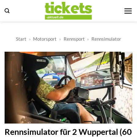
Zum
Inhalt
springen
Start
»
Motorsport
»
Rennsport
»
Rennsimulator
Rennsimulator für 2 Wuppertal (60