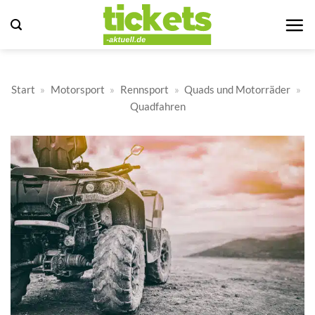
Zum
Inhalt
springen
Start
»
Motorsport
»
Rennsport
»
Quads und Motorräder
»
Quadfahren