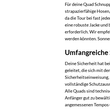
Für deine Quad Schnupp
strapazierfähige Hosen,
da die Tour bei fast je
eine robuste Jacke und 
erforderlich. Wir empf
werden könnten. Sonnen
Umfangreiche 
Deine Sicherheit hat be
geleitet, die sich mit 
Sicherheitseinweisung, 
vollständige Schutzaus
Alle Quads sind technis
Anfänger gut zu bewälti
angemessenen Tempos u