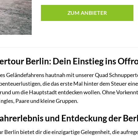
ZUM ANBIETER
tour Berlin: Dein Einstieg ins Off
des Geländefahrens hautnah mit unserer Quad Schnuppertour 
enteuerlustigen, die das erste Mal hinter dem Steuer ein
t rund um die Hauptstadt entdecken wollen. Ohne Vorkenntn
Singles, Paare und kleine Gruppen.
Fahrerlebnis und Entdeckung der Be
Berlin bietet dir die einzigartige Gelegenheit, die aufr