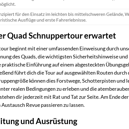
öglicht.
zipiert für den Einsatz im leichten bis mittelschweren Gelände, W
ristische Ausflüge und erste Fahrerlebnisse.
der Quad Schnuppertour erwartet
ur beginnt mit einer umfassenden Einweisung durch unsere
enung des Quads, die wichtigsten Sicherheitshinweise und
ie praktische Einführung auf einem abgesteckten Übungsge
eßend führt dich die Tour auf ausgewählten Routen durch 
uppengröße können dies Forstwege, Schotterpisten und lei
unter realen Bedingungen zu erleben und die atemberauben
tehen dir jederzeit mit Rat und Tat zur Seite. Am Ende der
Austausch Revue passieren zu lassen.
eitung und Ausrüstung