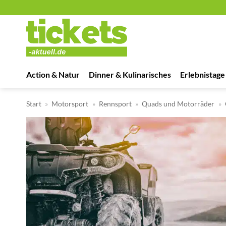
Zum
Inhalt
springen
Action & Natur
Dinner & Kulinarisches
Erlebnistage
Start
»
Motorsport
»
Rennsport
»
Quads und Motorräder
»