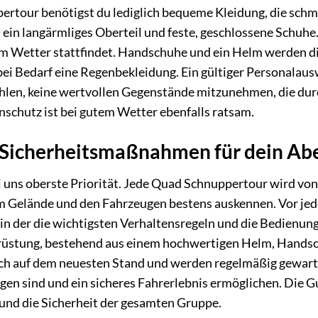
ertour benötigst du lediglich bequeme Kleidung, die schm
 ein langärmliges Oberteil und feste, geschlossene Schuh
dem Wetter stattfindet. Handschuhe und ein Helm werden dir
bei Bedarf eine Regenbekleidung. Ein gültiger Personalaus
ehlen, keine wertvollen Gegenstände mitzunehmen, die du
schutz ist bei gutem Wetter ebenfalls ratsam.
Sicherheitsmaßnahmen für dein Ab
i uns oberste Priorität. Jede Quad Schnuppertour wird von
dem Gelände und den Fahrzeugen bestens auskennen. Vor jede
in der die wichtigsten Verhaltensregeln und die Bedienung
rüstung, bestehend aus einem hochwertigen Helm, Handsch
ch auf dem neuesten Stand und werden regelmäßig gewartet
gen sind und ein sicheres Fahrerlebnis ermöglichen. Die Gu
nd die Sicherheit der gesamten Gruppe.