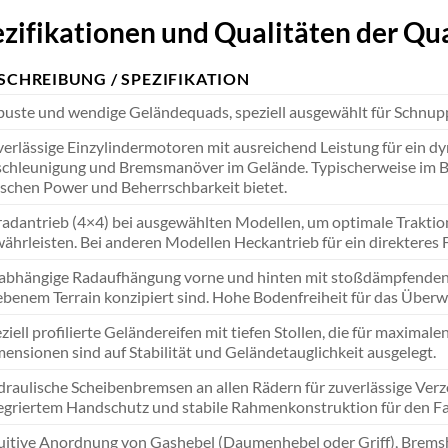
zifikationen und Qualitäten der Qu
SCHREIBUNG / SPEZIFIKATION
uste und wendige Geländequads, speziell ausgewählt für Schnup
erlässige Einzylindermotoren mit ausreichend Leistung für ein dyn
chleunigung und Bremsmanöver im Gelände. Typischerweise im Be
schen Power und Beherrschbarkeit bietet.
radantrieb (4×4) bei ausgewählten Modellen, um optimale Trakti
ährleisten. Bei anderen Modellen Heckantrieb für ein direkteres 
bhängige Radaufhängung vorne und hinten mit stoßdämpfenden El
benem Terrain konzipiert sind. Hohe Bodenfreiheit für das Über
ziell profilierte Geländereifen mit tiefen Stollen, die für maxima
ensionen sind auf Stabilität und Geländetauglichkeit ausgelegt.
raulische Scheibenbremsen an allen Rädern für zuverlässige Ver
egriertem Handschutz und stabile Rahmenkonstruktion für den Fa
uitive Anordnung von Gashebel (Daumenhebel oder Griff), Bremsh