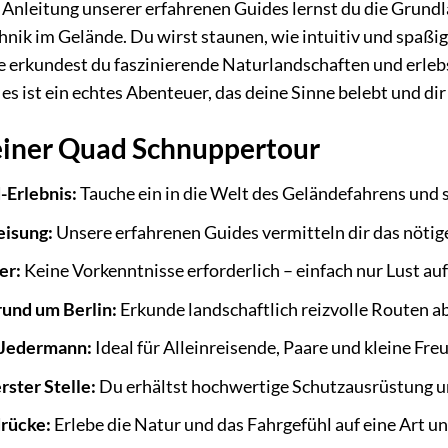
 Anleitung unserer erfahrenen Guides lernst du die Grund
hnik im Gelände. Du wirst staunen, wie intuitiv und spaßi
 erkundest du faszinierende Naturlandschaften und erlebst
 es ist ein echtes Abenteuer, das deine Sinne belebt und d
deiner Quad Schnuppertour
-Erlebnis:
Tauche ein in die Welt des Geländefahrens und s
eisung:
Unsere erfahrenen Guides vermitteln dir das nötige
er:
Keine Vorkenntnisse erforderlich – einfach nur Lust au
und um Berlin:
Erkunde landschaftlich reizvolle Routen ab
 Jedermann:
Ideal für Alleinreisende, Paare und kleine Fr
rster Stelle:
Du erhältst hochwertige Schutzausrüstung un
rücke:
Erlebe die Natur und das Fahrgefühl auf eine Art und