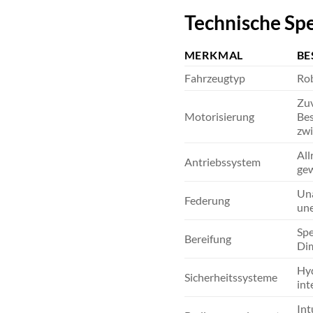
Technische Spe
MERKMAL
BE
Fahrzeugtyp
Rob
Zuv
Motorisierung
Bes
zwi
All
Antriebssystem
gew
Una
Federung
une
Spe
Bereifung
Dim
Hyd
Sicherheitssysteme
int
Int