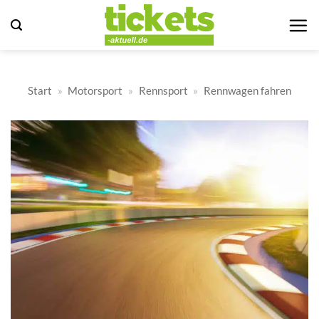
Zum
Inhalt
springen
Start
»
Motorsport
»
Rennsport
»
Rennwagen fahren