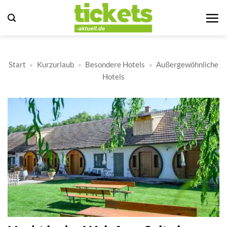
Zum
Inhalt
springen
Start
»
Kurzurlaub
»
Besondere Hotels
»
Außergewöhnliche
Hotels