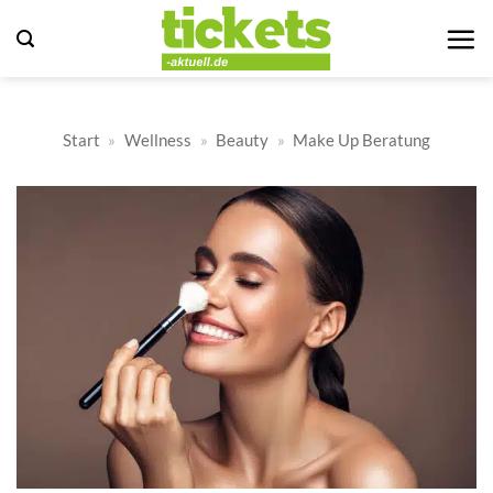
Zum
Inhalt
springen
Start
»
Wellness
»
Beauty
»
Make Up Beratung