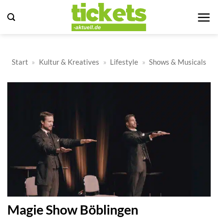
Zum
Inhalt
springen
Start
»
Kultur & Kreatives
»
Lifestyle
»
Shows & Musicals
Magie Show Böblingen