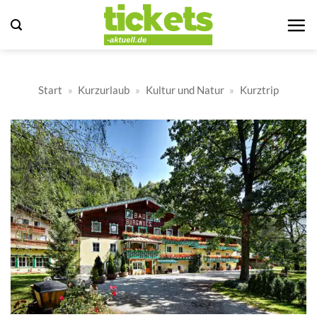
Zum
Inhalt
springen
Start
»
Kurzurlaub
»
Kultur und Natur
»
Kurztrip