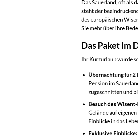
Das Sauerland, oft als 
steht der beeindruckend
des europäischen Wisen
Sie mehr über ihre Bed
Das Paket im D
Ihr Kurzurlaub wurde so
Übernachtung für 2 
Pension im Sauerland
zugeschnitten und b
Besuch des Wisent-
Gelände auf eigenen 
Einblicke in das Leb
Exklusive Einblicke: