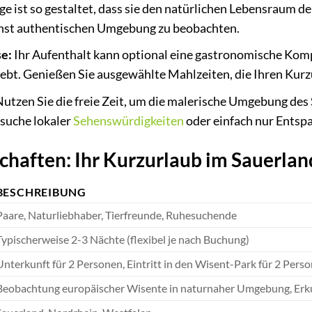
ge ist so gestaltet, dass sie den natürlichen Lebensraum de
ichst authentischen Umgebung zu beobachten.
e:
Ihr Aufenthalt kann optional eine gastronomische Komp
bt. Genießen Sie ausgewählte Mahlzeiten, die Ihren Kurz
utzen Sie die freie Zeit, um die malerische Umgebung des
esuche lokaler
Sehenswürdigkeiten
oder einfach nur Entspa
haften: Ihr Kurzurlaub im Sauerlan
BESCHREIBUNG
Paare, Naturliebhaber, Tierfreunde, Ruhesuchende
Typischerweise 2-3 Nächte (flexibel je nach Buchung)
Unterkunft für 2 Personen, Eintritt in den Wisent-Park für 2 Pers
Beobachtung europäischer Wisente in naturnaher Umgebung, Er