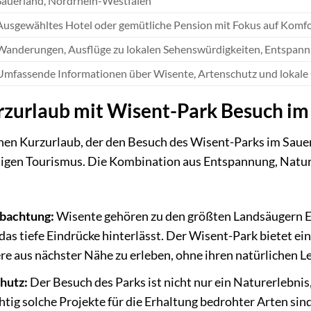
Sauerland, Nordrhein-Westfalen
Ausgewähltes Hotel oder gemütliche Pension mit Fokus auf Komfo
Wanderungen, Ausflüge zu lokalen Sehenswürdigkeiten, Entspann
Umfassende Informationen über Wisente, Artenschutz und lokal
zurlaub mit Wisent-Park Besuch im
nen Kurzurlaub, der den Besuch des Wisent-Parks im Sauerlan
tigen Tourismus. Die Kombination aus Entspannung, Natur
obachtung:
Wisente gehören zu den größten Landsäugern Eur
 das tiefe Eindrücke hinterlässt. Der Wisent-Park bietet e
e aus nächster Nähe zu erleben, ohne ihren natürlichen L
hutz:
Der Besuch des Parks ist nicht nur ein Naturerlebnis
chtig solche Projekte für die Erhaltung bedrohter Arten si