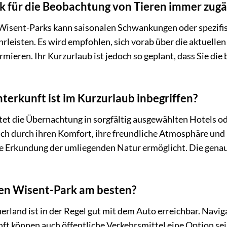
rk für die Beobachtung von Tieren immer zugä
 Wisent-Parks kann saisonalen Schwankungen oder spezif
rleisten. Es wird empfohlen, sich vorab über die aktuell
ormieren. Ihr Kurzurlaub ist jedoch so geplant, dass Sie d
terkunft ist im Kurzurlaub inbegriffen?
tet die Übernachtung in sorgfältig ausgewählten Hotels o
ch durch ihren Komfort, ihre freundliche Atmosphäre und 
ie Erkundung der umliegenden Natur ermöglicht. Die genau
den Wisent-Park am besten?
rland ist in der Regel gut mit dem Auto erreichbar. Navig
ft können auch öffentliche Verkehrsmittel eine Option sei