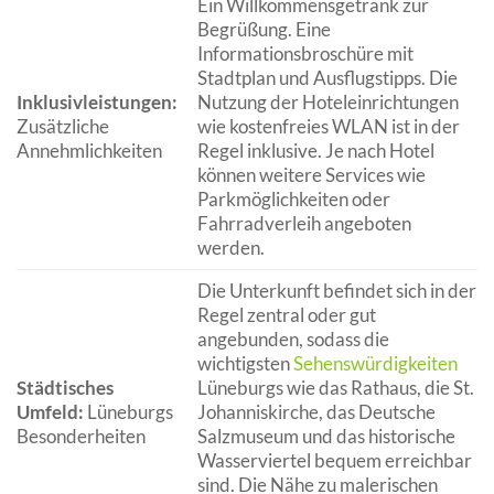
Ein Willkommensgetränk zur
Begrüßung. Eine
Informationsbroschüre mit
Stadtplan und Ausflugstipps. Die
Inklusivleistungen:
Nutzung der Hoteleinrichtungen
Zusätzliche
wie kostenfreies WLAN ist in der
Annehmlichkeiten
Regel inklusive. Je nach Hotel
können weitere Services wie
Parkmöglichkeiten oder
Fahrradverleih angeboten
werden.
Die Unterkunft befindet sich in der
Regel zentral oder gut
angebunden, sodass die
wichtigsten
Sehenswürdigkeiten
Städtisches
Lüneburgs wie das Rathaus, die St.
Umfeld:
Lüneburgs
Johanniskirche, das Deutsche
Besonderheiten
Salzmuseum und das historische
Wasserviertel bequem erreichbar
sind. Die Nähe zu malerischen