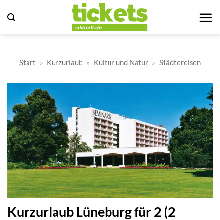
Zum
Inhalt
springen
Start
»
Kurzurlaub
»
Kultur und Natur
»
Städtereisen
Kurzurlaub Lüneburg für 2 (2