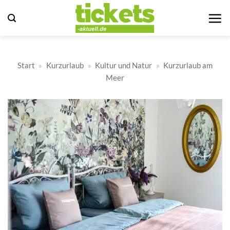
Zum
Inhalt
springen
Start
»
Kurzurlaub
»
Kultur und Natur
»
Kurzurlaub am
Meer