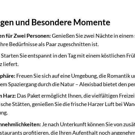
ungen und Besondere Momente
n für Zwei Personen:
Genießen Sie zwei Nächte in einem 
 Ihre Bedürfnisse als Paar zugeschnitten ist.
Starten Sie entspannt in den Tag mit einem köstlichen Früh
liefert.
phäre:
Freuen Sie sich auf eine Umgebung, die Romantik 
em Spaziergang durch die Natur – Alexisbad bietet den p
m Harz:
Das Paket ermöglicht Ihnen, die vielfältigen Freize
ische Stätten, genießen Sie die frische Harzer Luft bei Wa
ng.
nnehmlichkeiten:
Je nach Unterkunft können Sie von zusä
taurants profitieren, die Ihren Aufenthalt noch angenehm