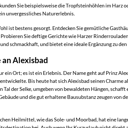
kunden Sie beispielsweise die Tropfsteinhöhlen im Harz o
in unvergessliches Naturerlebnis.
Wohl ist bestens gesorgt. Entdecken Sie gemütliche Gasthäu
. Probieren Sie deftige Gerichte wie Harzer Rinderroulad
und schmackhaft, und bietet eine ideale Ergänzung zu den 
 an Alexisbad
ur ein Ort; es ist ein Erlebnis. Der Name geht auf Prinz Al
entwickelte. Bis heute hat sich Alexisbad seinen Charme a
n Tal der Selke, umgeben von bewaldeten Hängen, schafft 
Gebäude und die gut erhaltene Bausubstanz zeugen von der
chen Heilmittel, wie das Sole- und Moorbad, hat eine lange
tsdestination bei. Auch wenn Ihr Kurzurlaub nicht direkt au