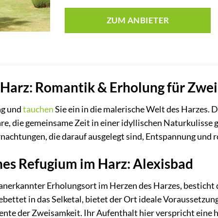
ZUM ANBIETER
Harz: Romantik & Erholung für Zwei 
ag und
tauchen
Sie ein in die malerische Welt des Harzes. 
are, die gemeinsame Zeit in einer idyllischen Naturkulisse
achtungen, die darauf ausgelegt sind, Entspannung und r
hes Refugium im Harz: Alexisbad
h anerkannter Erholungsort im Herzen des Harzes, bestich
gebettet in das Selketal, bietet der Ort ideale Voraussetzu
e der Zweisamkeit. Ihr Aufenthalt hier verspricht eine