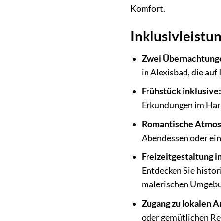
Komfort.
Inklusivleist
Zwei Übernachtunge
in Alexisbad, die auf
Frühstück inklusive:
Erkundungen im Harz 
Romantische Atmos
Abendessen oder ein
Freizeitgestaltung i
Entdecken Sie histor
malerischen Umgebu
Zugang zu lokalen A
oder gemütlichen Res