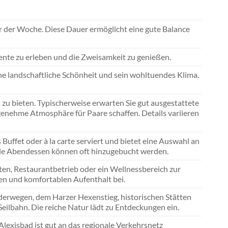
er der Woche. Diese Dauer ermöglicht eine gute Balance
nte zu erleben und die Zweisamkeit zu genießen.
ine landschaftliche Schönheit und sein wohltuendes Klima.
zu bieten. Typischerweise erwarten Sie gut ausgestattete
enehme Atmosphäre für Paare schaffen. Details variieren
s Buffet oder à la carte serviert und bietet eine Auswahl an
nale Abendessen können oft hinzugebucht werden.
en, Restaurantbetrieb oder ein Wellnessbereich zur
en und komfortablen Aufenthalt bei.
nderwegen, dem Harzer Hexenstieg, historischen Stätten
ilbahn. Die reiche Natur lädt zu Entdeckungen ein.
Alexisbad ist gut an das regionale Verkehrsnetz