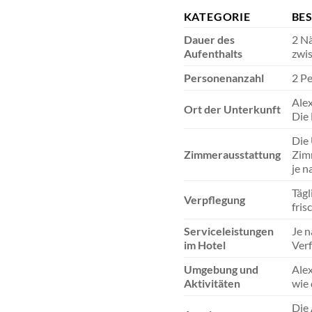
KATEGORIE
BE
Dauer des
2 Nä
Aufenthalts
zwi
Personenanzahl
2 Pe
Alex
Ort der Unterkunft
Die 
Die 
Zimmerausstattung
Zimm
je n
Tägl
Verpflegung
fris
Serviceleistungen
Je n
im Hotel
Verf
Umgebung und
Alex
Aktivitäten
wie 
Die 