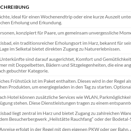
SCHREIBUNG
chte, ideal für einen Wochenendtrip oder eine kurze Auszeit unt
schen Erholung und Erkundung.
rsonen, konzipiert für Paare, um gemeinsam unvergessliche Mome
isbad, ein traditionsreicher Erholungsort im Harz, bekannt für se
Lage im Selketal bietet direkten Zugang zu Naturerlebnissen.
Unterkünfte sind darauf ausgerichtet, Komfort und Gemütlichkeit 
er mit Doppelbetten, Bädern und Sitzgelegenheiten, die eine ang
ach gebuchter Kategorie.
iches Frühstück ist im Paket enthalten. Dieses wird in der Regel al
chen Produkten, um energiegeladen in den Tag zu starten. Optio
ach Hotel können zusätzliche Services wie WLAN, Parkmöglichkeit
ügung stehen. Diese Dienstleistungen tragen zu einem entspannt
isbad liegt zentral im Harz und bietet Zugang zu zahlreichen Wa
dem Besucherbergwerk „Heilstätte Rauchfang“ oder der Bodetal-Se
Anreise erfolgt in der Regel mit dem eigenen PKW oder per Bahn. 