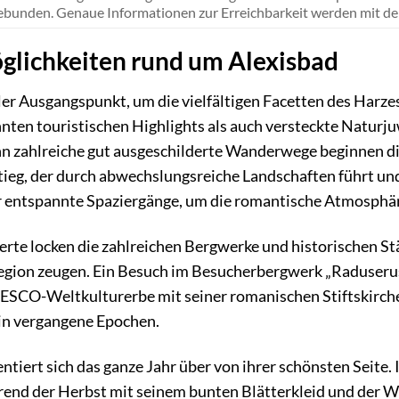
bunden. Genaue Informationen zur Erreichbarkeit werden mit der
lichkeiten rund um Alexisbad
aler Ausgangspunkt, um die vielfältigen Facetten des Harze
nnten touristischen Highlights als auch versteckte Natu
enn zahlreiche gut ausgeschilderte Wanderwege beginnen di
ieg, der durch abwechslungsreiche Landschaften führt und
r entspannte Spaziergänge, um die romantische Atmosphäre
erte locken die zahlreichen Bergwerke und historischen St
egion zeugen. Ein Besuch im Besucherbergwerk „Raduseru
SCO-Weltkulturerbe mit seiner romanischen Stiftskirche
 in vergangene Epochen.
ntiert sich das ganze Jahr über von ihrer schönsten Seit
end der Herbst mit seinem bunten Blätterkleid und der Wi