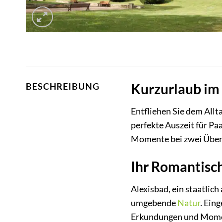
Kurzurlaub im 
BESCHREIBUNG
Entfliehen Sie dem Allt
perfekte Auszeit für Pa
Momente bei zwei Übern
Ihr Romantisc
Alexisbad, ein staatlic
umgebende
Natur
. Ein
Erkundungen und Moment