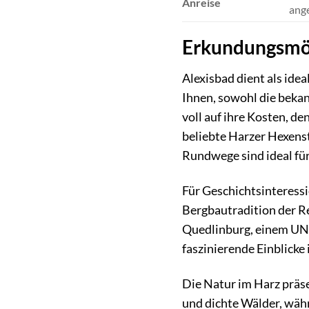
Anreise
ange
Erkundungsmög
Alexisbad dient als ide
Ihnen, sowohl die beka
voll auf ihre Kosten, d
beliebte Harzer Hexenst
Rundwege sind ideal fü
Für Geschichtsinteressi
Bergbautradition der R
Quedlinburg, einem UNE
faszinierende Einblicke
Die Natur im Harz präse
und dichte Wälder, währ