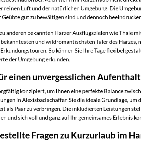
 reinen Luft und der natürlichen Umgebung. Die Umgebun
er Geübte gut zu bewältigen sind und dennoch beeindrucke
 zu anderen bekannten Harzer Ausflugszielen wie Thale m
 bekanntesten und wildromantischsten Täler des Harzes, m
Erkundungstouren. So können Sie Ihre Tage flexibel gestal
Orte der Umgebung erkunden.
ür einen unvergesslichen Aufenthalt
orgfältig konzipiert, um Ihnen eine perfekte Balance zwis
ungen in Alexisbad schaffen Sie die ideale Grundlage, um 
eit als Paar zu verbringen. Die inkludierten Leistungen ste
 und sich voll und ganz auf Ihr gemeinsames Erlebnis ko
estellte Fragen zu Kurzurlaub im Har