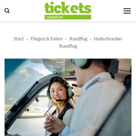
Zum
Inhalt
springen
Start
»
Fliegen & Fallen
»
Rundflug
»
Hubschrauber
Rundflug