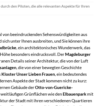
urch den Piloten, die alle relevanten Aspekte für Ihren
ahl von beeindruckenden Sehenswürdigkeiten aus
rd sich unter Ihnen ausbreiten, und Sie können ihre
ndbrücke
, ein architektonisches Wunderwerk, das
 Höhe besonders eindrucksvoll. Der
Magdeburger
ranen Details seiner Architektur, die von der Luft
sanlagen
, die von einer bewegten Geschichte
s
Kloster Unser Lieben Frauen
, ein bedeutendes
odernen Aspekte der Stadt kommen nicht zu kurz:
odernen Gebäude der
Otto-von-Guericke-
e weitläufigen Grünflächen wie den
Elbauenpark
mit
uktur der Stadt mit ihren verschiedenen Quartieren