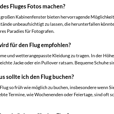
des Fluges Fotos machen?
e großen Kabinenfenster bieten hervorragende Möglichkei
stände unbeaufsichtigt zu lassen, die herunterfallen könn
es Paradies für Fotografen.
ird für den Flug empfohlen?
eme und wetterangepasste Kleidung zu tragen. In der Höhe
leichte Jacke oder ein Pullover ratsam. Bequeme Schuhe sin
s sollte ich den Flug buchen?
 Flug so früh wie möglich zu buchen, insbesondere wenn S
ebte Termine, wie Wochenenden oder Feiertage, sind oft s