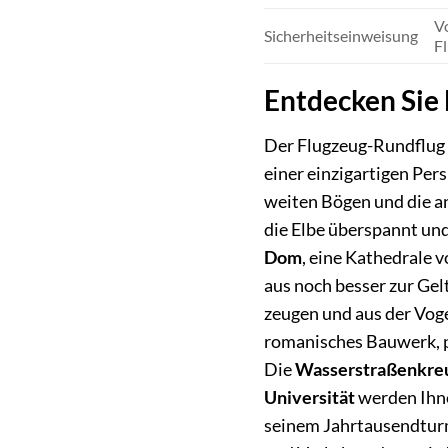
Vo
Sicherheitseinweisung
Fl
Entdecken Sie 
Der Flugzeug-Rundflug 
einer einzigartigen Per
weiten Bögen und die 
die Elbe überspannt un
Dom
, eine Kathedrale v
aus noch besser zur Gel
zeugen und aus der Vog
romanisches Bauwerk, pr
Die
Wasserstraßenkre
Universität
werden Ihne
seinem Jahrtausendturm,