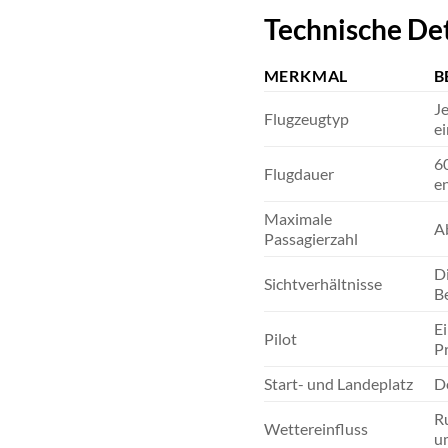
Technische Det
MERKMAL
B
J
Flugzeugtyp
ei
60
Flugdauer
e
Maximale
Ab
Passagierzahl
Di
Sichtverhältnisse
B
Ei
Pilot
Pr
Start- und Landeplatz
De
Ru
Wettereinfluss
um