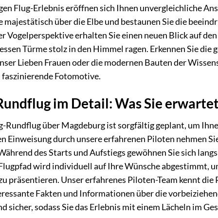
n Flug-Erlebnis eröffnen sich Ihnen unvergleichliche Ans
 majestätisch über die Elbe und bestaunen Sie die beeind
der Vogelperspektive erhalten Sie einen neuen Blick auf 
dessen Türme stolz in den Himmel ragen. Erkennen Sie die 
nser Lieben Frauen oder die modernen Bauten der Wissensc
faszinierende Fotomotive.
undflug im Detail: Was Sie erwarte
-Rundflug über Magdeburg ist sorgfältig geplant, um Ihne
zen Einweisung durch unsere erfahrenen Piloten nehmen Si
Während des Starts und Aufstiegs gewöhnen Sie sich langs
Flugpfad wird individuell auf Ihre Wünsche abgestimmt, 
zu präsentieren. Unser erfahrenes Piloten-Team kennt die
eressante Fakten und Informationen über die vorbeiziehe
nd sicher, sodass Sie das Erlebnis mit einem Lächeln im Ge