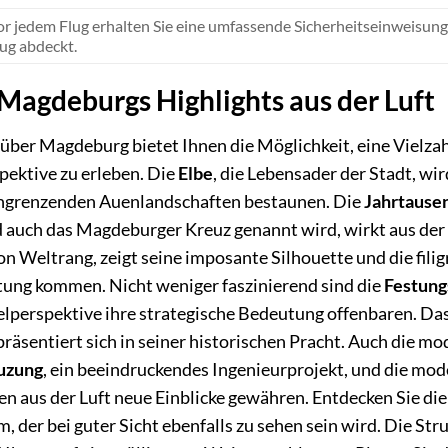
r jedem Flug erhalten Sie eine umfassende Sicherheitseinweisung d
ug abdeckt.
Magdeburgs Highlights aus der Luft
über Magdeburg bietet Ihnen die Möglichkeit, eine Vielz
spektive zu erleben. Die
Elbe
, die Lebensader der Stadt, wi
angrenzenden Auenlandschaften bestaunen. Die
Jahrtause
d auch das Magdeburger Kreuz genannt wird, wirkt aus der
on Weltrang, zeigt seine imposante Silhouette und die filig
tung kommen. Nicht weniger faszinierend sind die
Festung
elperspektive ihre strategische Bedeutung offenbaren. Da
äsentiert sich in seiner historischen Pracht. Auch die m
uzung
, ein beeindruckendes Ingenieurprojekt, und die m
n aus der Luft neue Einblicke gewähren. Entdecken Sie di
 der bei guter Sicht ebenfalls zu sehen sein wird. Die Str