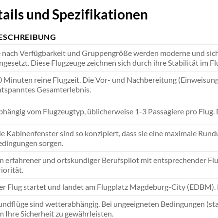
ails und Spezifikationen
ESCHREIBUNG
e nach Verfügbarkeit und Gruppengröße werden moderne und sicher
ngesetzt. Diese Flugzeuge zeichnen sich durch ihre Stabilität im Fl
 Minuten reine Flugzeit. Die Vor- und Nachbereitung (Einweisung, 
ntspanntes Gesamterlebnis.
hängig vom Flugzeugtyp, üblicherweise 1-3 Passagiere pro Flug. Di
e Kabinenfenster sind so konzipiert, dass sie eine maximale Rund
edingungen sorgen.
n erfahrener und ortskundiger Berufspilot mit entsprechender Flug
iorität.
r Flug startet und landet am Flugplatz Magdeburg-City (EDBM). D
ndflüge sind wetterabhängig. Bei ungeeigneten Bedingungen (star
 Ihre Sicherheit zu gewährleisten.