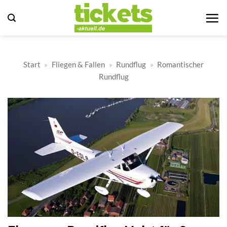
Zum
Inhalt
springen
Start
»
Fliegen & Fallen
»
Rundflug
»
Romantischer
Rundflug