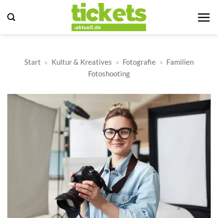
Zum
Inhalt
springen
Start
»
Kultur & Kreatives
»
Fotografie
»
Familien
Fotoshooting