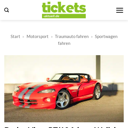
Zum
Inhalt
springen
Start
»
Motorsport
»
Traumauto fahren
»
Sportwagen
fahren