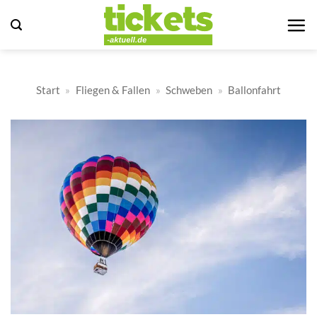
Zum
Inhalt
springen
Start
»
Fliegen & Fallen
»
Schweben
»
Ballonfahrt