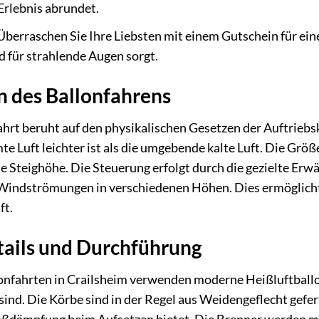
 Erlebnis abrundet.
berraschen Sie Ihre Liebsten mit einem Gutschein für eine
d für strahlende Augen sorgt.
n des Ballonfahrens
ahrt beruht auf den physikalischen Gesetzen der Auftriebskr
mte Luft leichter ist als die umgebende kalte Luft. Die Grö
 Steighöhe. Die Steuerung erfolgt durch die gezielte Erw
Windströmungen in verschiedenen Höhen. Dies ermöglicht e
ft.
tails und Durchführung
lonfahrten in Crailsheim verwenden moderne Heißluftballo
nd. Die Körbe sind in der Regel aus Weidengeflecht geferti