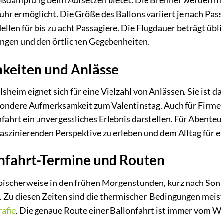
oßdämpfung beim Aufsetzen bietet. Die Brenner werden mi
hr ermöglicht. Die Größe des Ballons variiert je nach Pass
ellen für bis zu acht Passagiere. Die Flugdauer beträgt ü
ngen und den örtlichen Gegebenheiten.
hkeiten und Anlässe
lsheim eignet sich für eine Vielzahl von Anlässen. Sie ist 
sondere Aufmerksamkeit zum Valentinstag. Auch für Fir
ahrt ein unvergessliches Erlebnis darstellen. Für Abenteue
faszinierenden Perspektive zu erleben und dem Alltag für e
onfahrt-Termine und Routen
ypischerweise in den frühen Morgenstunden, kurz nach So
 Zu diesen Zeiten sind die thermischen Bedingungen meist
afie
. Die genaue Route einer Ballonfahrt ist immer vom Wi