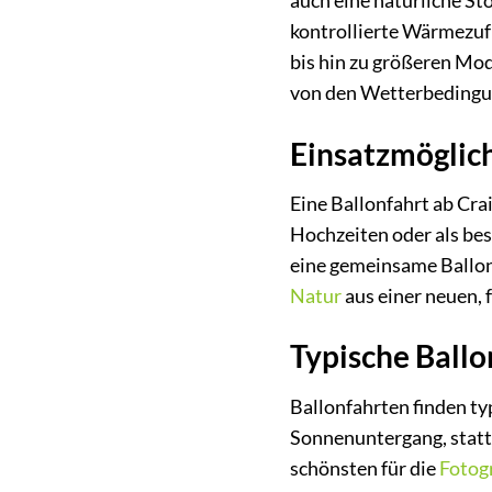
auch eine natürliche St
kontrollierte Wärmezufu
bis hin zu größeren Mod
von den Wetterbedingu
Einsatzmöglic
Eine Ballonfahrt ab Crai
Hochzeiten oder als be
eine gemeinsame Ballonf
Natur
aus einer neuen, 
Typische Ball
Ballonfahrten finden t
Sonnenuntergang, statt.
schönsten für die
Fotogr