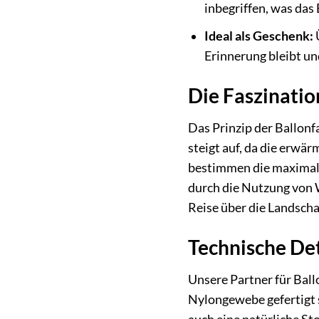
inbegriffen, was das
Ideal als Geschenk:
Ü
Erinnerung bleibt un
Die Faszinatio
Das Prinzip der Ballonf
steigt auf, da die erwär
bestimmen die maximale
durch die Nutzung von 
Reise über die Landscha
Technische De
Unsere Partner für Bal
Nylongewebe gefertigt si