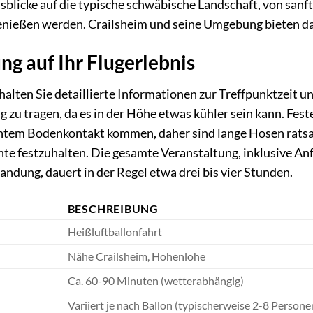
licke auf die typische schwäbische Landschaft, von sanft
nießen werden. Crailsheim und seine Umgebung bieten dab
ng auf Ihr Flugerlebnis
rhalten Sie detaillierte Informationen zur Treffpunktzeit u
 zu tragen, da es in der Höhe etwas kühler sein kann. Fes
chtem Bodenkontakt kommen, daher sind lange Hosen ratsa
e festzuhalten. Die gesamte Veranstaltung, inklusive Anf
ndung, dauert in der Regel etwa drei bis vier Stunden.
BESCHREIBUNG
Heißluftballonfahrt
Nähe Crailsheim, Hohenlohe
Ca. 60-90 Minuten (wetterabhängig)
Variiert je nach Ballon (typischerweise 2-8 Persone