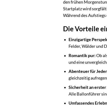
den frühen Morgenstund
Startplatz wird sorgfä
Während des Aufstiegs e
Die Vorteile e
Einzigartige Perspek
Felder, Wälder und D
Romantik pur:
Ob als
und eine unvergleic
Abenteuer für Jede
gleichzeitig aufregen
Sicherheit an erster 
Alle Ballonführer sind
Umfassendes Erlebn